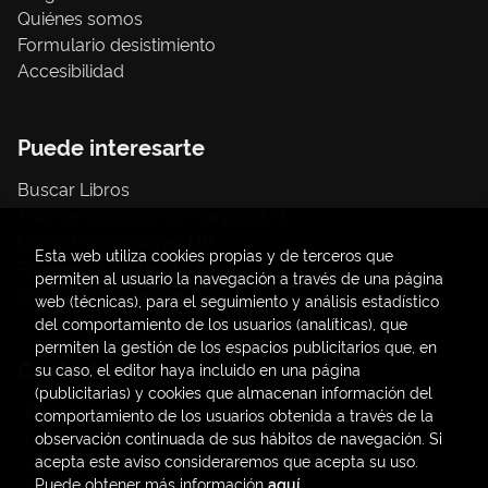
Quiénes somos
Formulario desistimiento
Accesibilidad
Puede interesarte
Buscar Libros
Trámite compras con cargo a UV
Libros Publicaciones UV
Esta web utiliza cookies propias y de terceros que
Papelería / material oficina
permiten al usuario la navegación a través de una página
Consumo Sostenible
web (técnicas), para el seguimiento y análisis estadístico
del comportamiento de los usuarios (analíticas), que
permiten la gestión de los espacios publicitarios que, en
Contacto
su caso, el editor haya incluido en una página
(publicitarias) y cookies que almacenan información del
C/ Amadeo de Saboya, 4
comportamiento de los usuarios obtenida a través de la
(+34) 963828968
observación continuada de sus hábitos de navegación. Si
acepta este aviso consideraremos que acepta su uso.
latendauv@fundacio.es
Puede obtener más información
aquí
.