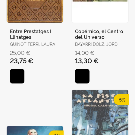
Entre Prestatges I
Copérnico, el Centro
Llinatges
del Universo
GUINOT FERRI, LAURA
BAYARRI DOLZ, JORD
25,00 €
14,00 €
23,75 €
13,30 €
-5%