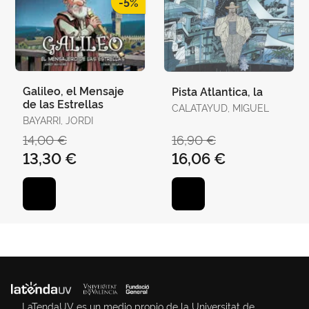
-5%
Galileo, el Mensaje
Pista Atlantica, la
de las Estrellas
CALATAYUD, MIGUEL
BAYARRI, JORDI
14,00 €
16,90 €
13,30 €
16,06 €
LaTendaUV es un medio propio de la Universitat de