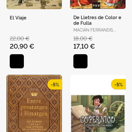
De Lletres de Color e
El Viaje
de Fulla
MACIÁN FERRANDIS,
JULIO
22,00 €
18,00 €
20,90 €
17,10 €
-5%
-5%