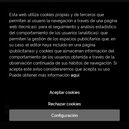
Trámite compras con cargo a UV
Libros Publicaciones UV
Esta web utiliza cookies propias y de terceros que
Papelería / material oficina
permiten al usuario la navegación a través de una página
Consumo Sostenible
web (técnicas), para el seguimiento y análisis estadístico
del comportamiento de los usuarios (analíticas), que
permiten la gestión de los espacios publicitarios que, en
Contacto
su caso, el editor haya incluido en una página
(publicitarias) y cookies que almacenan información del
C/ Amadeo de Saboya, 4
comportamiento de los usuarios obtenida a través de la
(+34) 963828968
observación continuada de sus hábitos de navegación. Si
acepta este aviso consideraremos que acepta su uso.
latendauv@fundacio.es
Puede obtener más información
aquí
.
Formulario de contacto
Aceptar cookies
2026 ©
LaTendaUV
. Todos los Derechos Reservados |
Trevenque Group
Rechazar cookies
Configuración