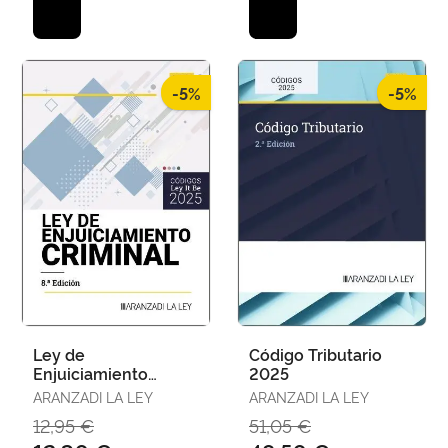
-5%
-5%
Ley de
Código Tributario
Enjuiciamiento
2025
Criminal (Leyitbe)
ARANZADI LA LEY
ARANZADI LA LEY
2025
12,95 €
51,05 €