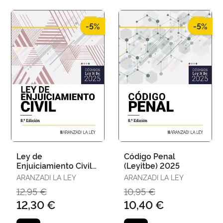
-5%
-5%
Ley de
Código Penal
Enjuiciamiento Civil
(Leyitbe) 2025
(Leyitbe) 2025
ARANZADI LA LEY
ARANZADI LA LEY
12,95 €
10,95 €
12,30 €
10,40 €