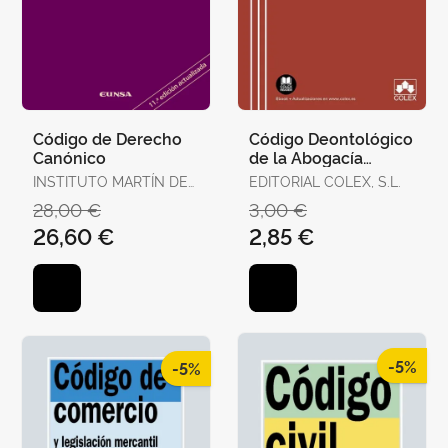
Código de Derecho
Código Deontológico
Canónico
de la Abogacía
Española
INSTITUTO MARTÍN DE
EDITORIAL COLEX, S.L.
AZPILCUETA
28,00 €
3,00 €
26,60 €
2,85 €
-5%
-5%