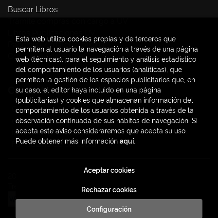
Buscar Libros
Trámite compras con cargo a UV
Libros Publicaciones UV
Esta web utiliza cookies propias y de terceros que
Papelería / material oficina
permiten al usuario la navegación a través de una página
Consumo Sostenible
web (técnicas), para el seguimiento y análisis estadístico
del comportamiento de los usuarios (analíticas), que
permiten la gestión de los espacios publicitarios que, en
Contacto
su caso, el editor haya incluido en una página
(publicitarias) y cookies que almacenan información del
C/ Amadeo de Saboya, 4
comportamiento de los usuarios obtenida a través de la
(+34) 963828968
observación continuada de sus hábitos de navegación. Si
acepta este aviso consideraremos que acepta su uso.
latendauv@fundacio.es
Puede obtener más información
aquí
.
Formulario de contacto
Aceptar cookies
2026 ©
LaTendaUV
. Todos los Derechos Reservados |
Trevenque Group
Rechazar cookies
Configuración