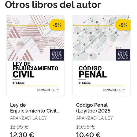
Otros libros del autor
-5%
-5%
Ley de
Código Penal
Enjuiciamiento Civil
(Leyitbe) 2025
(Leyitbe) 2025
ARANZADI LA LEY
ARANZADI LA LEY
12,95 €
10,95 €
12,30 €
10,40 €