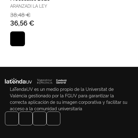
ARANZADI LA LEY
38,48 €
36,56 €
LaTendaUV es un medio propio de la Universitat de
València gestionado por la FGUV para garantizar la
correcta aplicación de su imagen corporativa y facilitar su
acceso a la comunidad universitaria