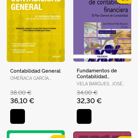
Fundamentos de
Contabilidad General
Contabilidad
OMEÑACA GARCÍA,
Financiera
JESÚS
VELA BARGUES, JOSÉ
MANUEL
38,00 €
34,00 €
36,10 €
32,30 €