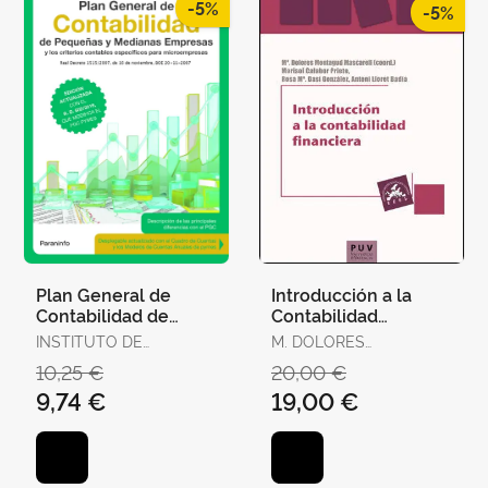
-5%
-5%
Plan General de
Introducción a la
Contabilidad de
Contabilidad
Pequeñas y
Financiera
INSTITUTO DE
M. DOLORES
Medianas Empresas
CONTABILIDAD Y
MONTAGUD
10,25 €
20,00 €
3. ª Edición 2017
AUDITORÍA DE
MASCARELL,
9,74 €
19,00 €
CUENTAS