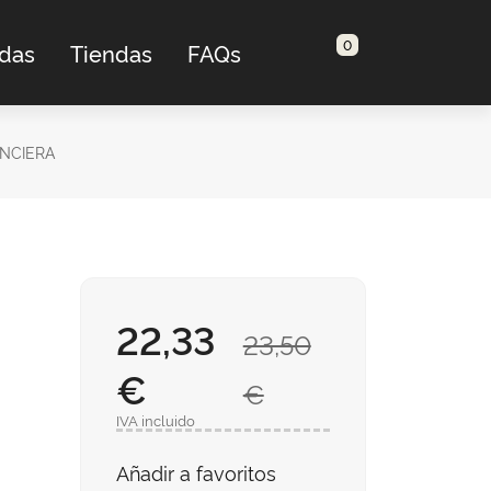
0
adas
Tiendas
FAQs
NCIERA
22,33
23,50
€
€
IVA incluido
Añadir a favoritos