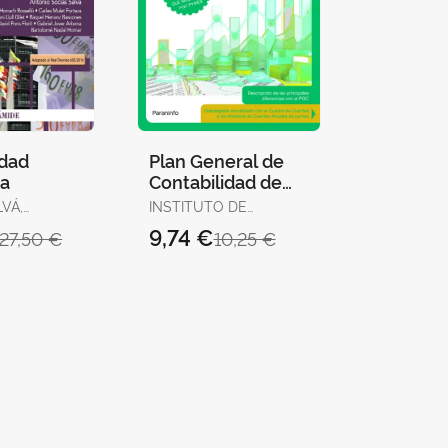
idad
Plan General de
ra
Contabilidad de
Pequeñas y
VÁ,
INSTITUTO DE
Medianas
CONTABILIDAD Y
9,74 €
27,50 €
10,25 €
ATRICIA /
Empresas 3. ª
AUDITORÍA DE
TEZA,
CUENTAS
Edición 2017
 RAQUEL /
T, DAVID /