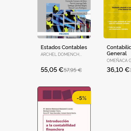
Estados Contables
Contabili
General
ARCHEL DOMENCH,
PABLO / CARRASCO
OMEÑACA G
DEL AMO, FERNANDO /
JESÚS
55,05 €
36,10 €
57,95 €
LIZARRAGA DALLO,
FERMÍN / SÁNCHEZ
ALEGRÍA, SANTIAGO /
CANO RODRÍGUEZ,
MANUEL
-5%