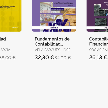
dad
Fundamentos de
Contabil
Contabilidad
Financie
Financiera
ARCÍA,
VELA BARGUES, JOSÉ
SOCÍAS SAL
MANUEL
ANTONIO / HORRACH
32,30 €
26,13 €
38,00 €
34,00 €
ROSELLÓ, P
MULET FOR
CARLOS / LLULL GILET,
ANTONIO / HERRANZ
BASCONES,
PONS FLORI
JOV