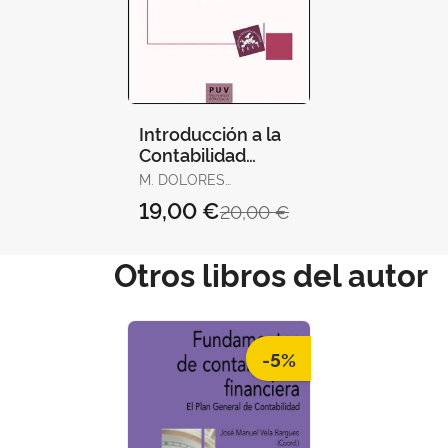
Introducción a la
Contabilidad
Financiera
M. DOLORES
MONTAGUD
19,00 €
20,00 €
MASCARELL,
Otros libros del autor
-5%