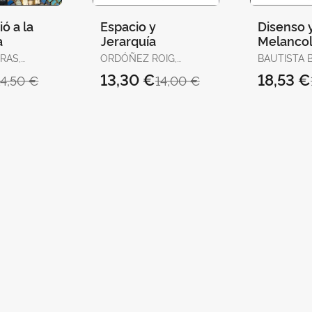
ó a la
Espacio y
Disenso 
a
Jerarquía
Melancol
RAS,
ORDÓÑEZ ROIG,
BAUTISTA 
VICENTE
13,30 €
18,53 €
14,50 €
14,00 €