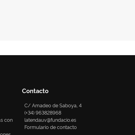
Contacto
C/ Amadeo de Saboya, 4
(+34) 963828968
as con
latendauv@fundacio.es
Formulario de contacto
iones