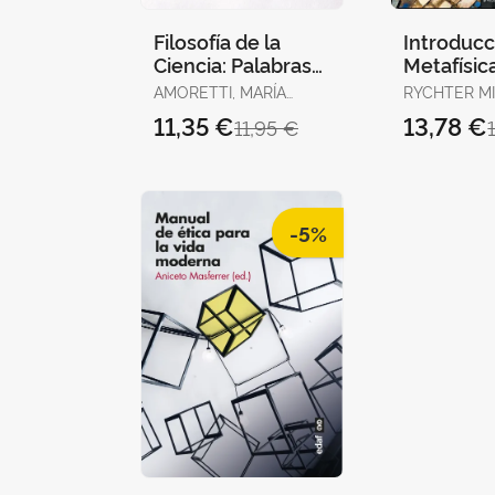
Filosofía de la
Introducci
Ciencia: Palabras
Metafísic
Clave
AMORETTI, MARÍA
RYCHTER MI
CRISTINA / SERPICO,
PABLO
11,35 €
13,78 €
11,95 €
DAVIDE
-5%