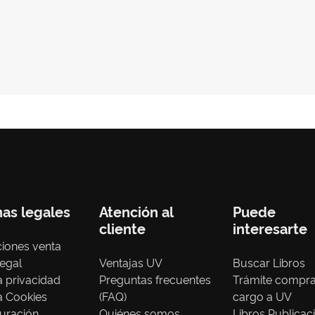
nas legales
Atención al
Puede
cliente
interesarte
iones venta
legal
Ventajas UV
Buscar Libros
ca privacidad
Preguntas frecuentes
Trámite compr
ca Cookies
(FAQ)
cargo a UV
uración
Quiénes somos
Libros Publicac