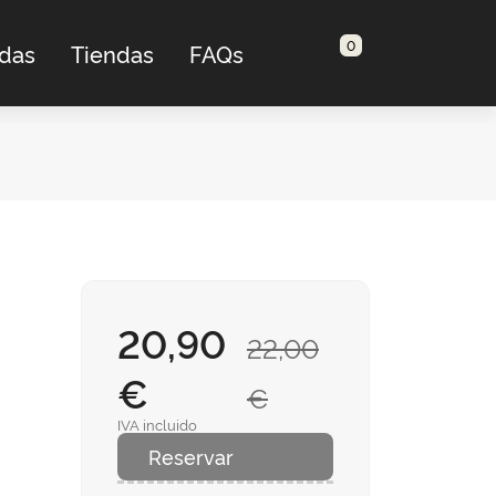
0
adas
Tiendas
FAQs
20,90
22,00
€
€
IVA incluido
Reservar