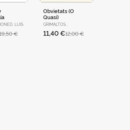
y
Obvietats (O
ía
Quasi)
BONED, LUIS
GRIMALTOS
MASCARÓS, TOBIES
11,40 €
19,50 €
12,00 €