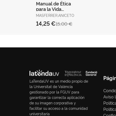
Manual de Ética
para la Vida
Moderna
MASFERRER,ANICETO
14,25 €
15,00 €
Pági
LaTendaUV es un medio propio de
la Universitat de València
Condic
gestionado por la FGUV para
Aviso 
garantizar la correcta aplicación
Políti
de su imagen corporativa y
facilitar su acceso a la comunidad
Políti
universitaria
Config