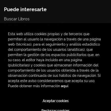
Puede interesarte
Buscar Libros
Trámite compras con cargo a UV
Libros Publicaciones UV
Esta web utiliza cookies propias y de terceros que
Papelería / material oficina
permiten al usuario la navegación a través de una página
Consumo Sostenible
web (técnicas), para el seguimiento y análisis estadístico
del comportamiento de los usuarios (analíticas), que
permiten la gestión de los espacios publicitarios que, en
Contacto
su caso, el editor haya incluido en una página
(publicitarias) y cookies que almacenan información del
C/ Amadeo de Saboya, 4
comportamiento de los usuarios obtenida a través de la
(+34) 963828968
observación continuada de sus hábitos de navegación. Si
acepta este aviso consideraremos que acepta su uso.
latendauv@fundacio.es
Puede obtener más información
aquí
.
Formulario de contacto
Aceptar cookies
2026 ©
LaTendaUV
. Todos los Derechos Reservados |
Trevenque Group
Rechazar cookies