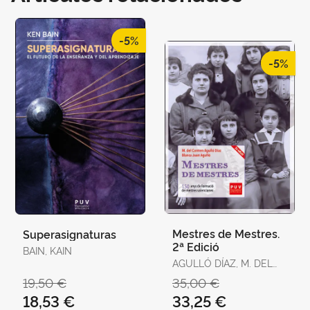
-5%
-5%
Mestres de Mestres.
Superasignaturas
2ª Edició
BAIN, KAIN
AGULLÓ DÍAZ, M. DEL
CARMEN / JUAN
19,50 €
35,00 €
AGULLÓ, BLANCA
18,53 €
33,25 €