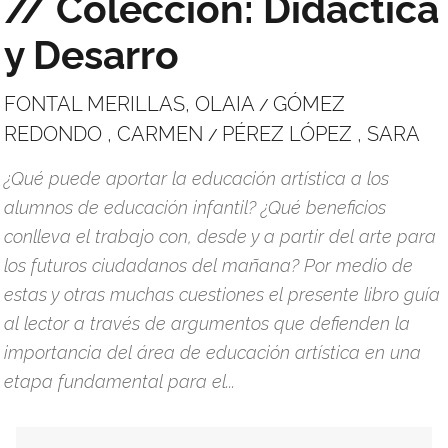
// Colección: Didáctica
y Desarro
FONTAL MERILLAS, OLAIA
GÓMEZ
/
REDONDO , CARMEN
PÉREZ LÓPEZ , SARA
/
¿Qué puede aportar la educación artística a los
alumnos de educación infantil? ¿Qué beneficios
conlleva el trabajo con, desde y a partir del arte para
los futuros ciudadanos del mañana? Por medio de
estas y otras muchas cuestiones el presente libro guía
al lector a través de argumentos que defienden la
importancia del área de educación artística en una
etapa fundamental para el...