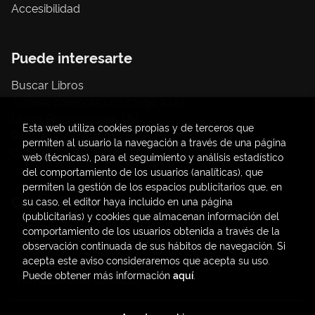
Accesibilidad
Puede interesarte
Buscar Libros
Trámite compras con cargo a UV
Libros Publicaciones UV
Esta web utiliza cookies propias y de terceros que
Papelería / material oficina
permiten al usuario la navegación a través de una página
Consumo Sostenible
web (técnicas), para el seguimiento y análisis estadístico
del comportamiento de los usuarios (analíticas), que
permiten la gestión de los espacios publicitarios que, en
Contacto
su caso, el editor haya incluido en una página
(publicitarias) y cookies que almacenan información del
C/ Amadeo de Saboya, 4
comportamiento de los usuarios obtenida a través de la
(+34) 963828968
observación continuada de sus hábitos de navegación. Si
acepta este aviso consideraremos que acepta su uso.
latendauv@fundacio.es
Puede obtener más información
aquí
.
Formulario de contacto