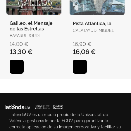
Galileo, el Mensaje
Pista Atlantica, la
de las Estrellas
CALATAYUD, MIGUEL
BAYARRI, JORDI
14,00 €
16,90 €
13,30 €
16,06 €
LaTendaUV es un medio propio de la Universitat de
València gestionado por la FGUV para garantizar la
correcta aplicación de su imagen corporativa y facilitar su