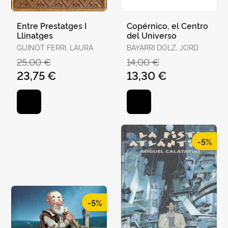
Entre Prestatges I
Copérnico, el Centro
Llinatges
del Universo
GUINOT FERRI, LAURA
BAYARRI DOLZ, JORD
25,00 €
14,00 €
23,75 €
13,30 €
-5%
-5%