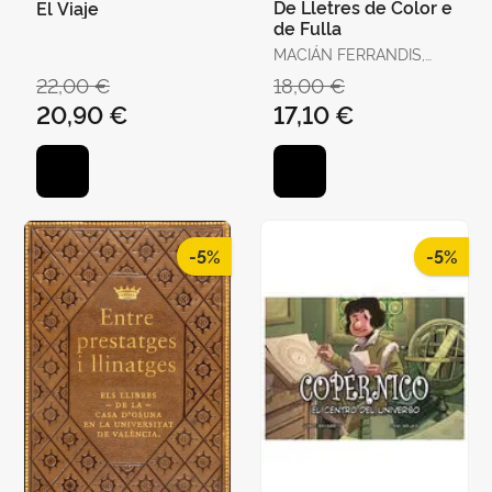
De Lletres de Color e
El Viaje
de Fulla
MACIÁN FERRANDIS,
JULIO
22,00 €
18,00 €
20,90 €
17,10 €
-5%
-5%