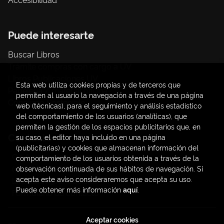
Puede interesarte
Buscar Libros
Trámite compras con cargo a UV
Libros Publicaciones UV
Esta web utiliza cookies propias y de terceros que
Papelería / material oficina
permiten al usuario la navegación a través de una página
Consumo Sostenible
web (técnicas), para el seguimiento y análisis estadístico
del comportamiento de los usuarios (analíticas), que
permiten la gestión de los espacios publicitarios que, en
Contacto
su caso, el editor haya incluido en una página
(publicitarias) y cookies que almacenan información del
C/ Amadeo de Saboya, 4
comportamiento de los usuarios obtenida a través de la
(+34) 963828968
observación continuada de sus hábitos de navegación. Si
acepta este aviso consideraremos que acepta su uso.
latendauv@fundacio.es
Puede obtener más información
aquí
.
Formulario de contacto
Aceptar cookies