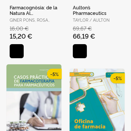
Farmacognòsia: de la
Aulton´s
Natura Al
Pharmaceutics
Medicament
GINER PONS, ROSA
TAYLOR / AULTON
MARIA / MÁÑEZ ALIÑO,
16,00 €
69,67 €
SALVADOR
15,20 €
66,19 €
-5%
-5%