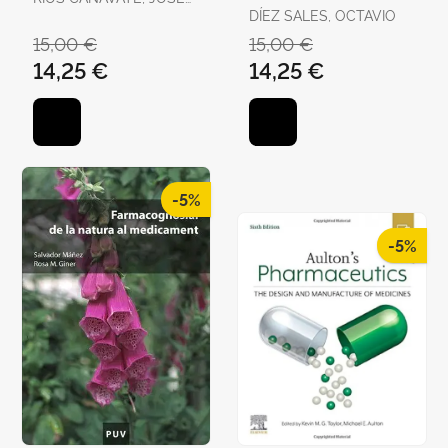
Productos
LUIS
DÍEZ SALES, OCTAVIO
Cosméticos
15,00 €
15,00 €
14,25 €
14,25 €
-5%
-5%