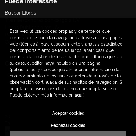
Puede interesarte
Buscar Libros
Trámite compras con cargo a UV
Libros Publicaciones UV
Esta web utiliza cookies propias y de terceros que
Papelería / material oficina
permiten al usuario la navegación a través de una página
Consumo Sostenible
web (técnicas), para el seguimiento y análisis estadístico
del comportamiento de los usuarios (analíticas), que
permiten la gestión de los espacios publicitarios que, en
Contacto
su caso, el editor haya incluido en una página
(publicitarias) y cookies que almacenan información del
C/ Amadeo de Saboya, 4
comportamiento de los usuarios obtenida a través de la
(+34) 963828968
observación continuada de sus hábitos de navegación. Si
acepta este aviso consideraremos que acepta su uso.
latendauv@fundacio.es
Puede obtener más información
aquí
.
Formulario de contacto
Aceptar cookies
2026 ©
LaTendaUV
. Todos los Derechos Reservados |
Trevenque Group
Rechazar cookies