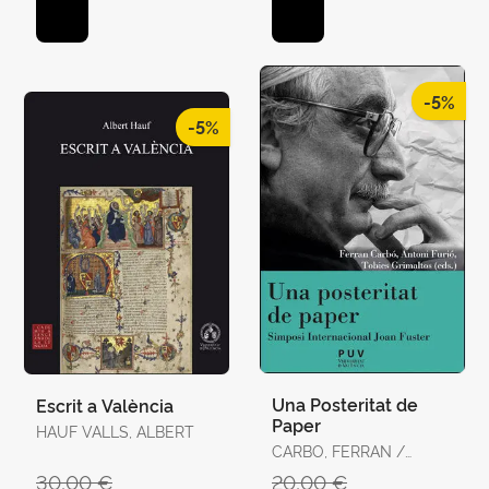
-5%
-5%
Una Posteritat de
Escrit a València
Paper
HAUF VALLS, ALBERT
CARBO, FERRAN /
FURIO, ANTONI,
30,00 €
20,00 €