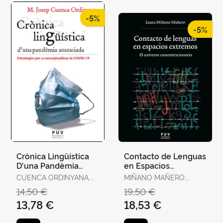
-5%
-5%
Crònica Lingüística
Contacto de Lenguas
D'una Pandèmia
en Espacios
Anunciada
Extremos. El
CUENCA ORDINYANA,
MIÑANO MAÑERO,
Universo
MARIA JOSEP
LAURA
14,50 €
19,50 €
Concentracionario
13,78 €
18,53 €