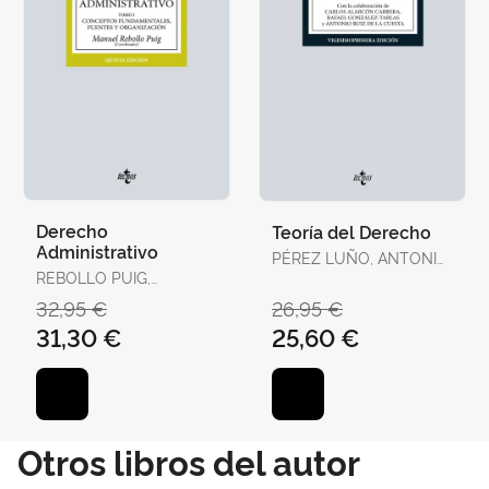
Derecho
Teoría del Derecho
Administrativo
PÉREZ LUÑO, ANTONIO
REBOLLO PUIG,
ENRIQUE
MANUEL / VERA
32,95 €
26,95 €
JURADO, DIEGO J. /
31,30 €
25,60 €
ÁLVAREZ GONZÁLEZ,
ELSA MARINA / BUENO
ARMIJO, ANTONIO /
CARBONELL PORRAS,
ELOÍSA / IZQUIERDO
CARRASCO,
Otros libros del autor