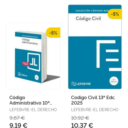
-5%
-5%
Código
Codigo Civil 13ª Edc.
Administrativo 10ª
2025
Edc. 2025
LEFEBVRE-EL DERECHO
LEFEBVRE-EL DERECHO
9,67 €
10,92 €
9,19 €
10,37 €