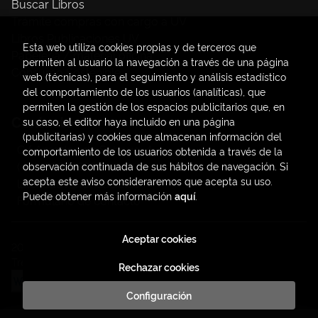
Buscar Libros
Trámite compras con cargo a UV
Libros Publicaciones UV
Esta web utiliza cookies propias y de terceros que
Papelería / material oficina
permiten al usuario la navegación a través de una página
Consumo Sostenible
web (técnicas), para el seguimiento y análisis estadístico
del comportamiento de los usuarios (analíticas), que
permiten la gestión de los espacios publicitarios que, en
Contacto
su caso, el editor haya incluido en una página
(publicitarias) y cookies que almacenan información del
C/ Amadeo de Saboya, 4
comportamiento de los usuarios obtenida a través de la
(+34) 963828968
observación continuada de sus hábitos de navegación. Si
acepta este aviso consideraremos que acepta su uso.
latendauv@fundacio.es
Puede obtener más información
aquí
.
Formulario de contacto
Aceptar cookies
2026 ©
LaTendaUV
. Todos los Derechos Reservados |
Trevenque Group
Rechazar cookies
Configuración