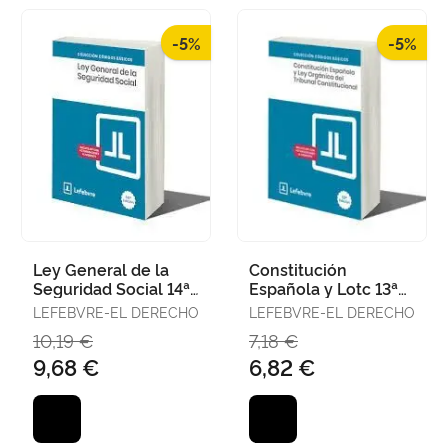
-5%
-5%
Ley General de la
Constitución
Seguridad Social 14ª
Española y Lotc 13ª
Edc. 2025
Edc. 2025
LEFEBVRE-EL DERECHO
LEFEBVRE-EL DERECHO
10,19 €
7,18 €
9,68 €
6,82 €