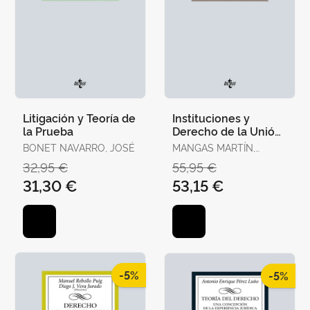
Litigación y Teoría de
Instituciones y
la Prueba
Derecho de la Unión
Europea
BONET NAVARRO, JOSÉ
MANGAS MARTÍN,
ARACELI / LIÑÁN
32,95 €
55,95 €
NOGUERAS, DIEGO J.
31,30 €
53,15 €
-5%
-5%