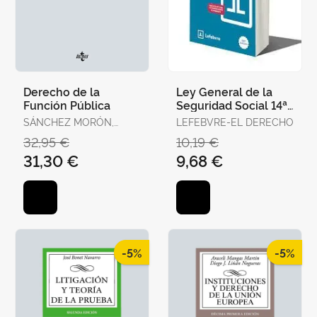
Derecho de la
Ley General de la
Función Pública
Seguridad Social 14ª
Edc. 2025
SÁNCHEZ MORÓN,
LEFEBVRE-EL DERECHO
MIGUEL
32,95 €
10,19 €
31,30 €
9,68 €
-5%
-5%