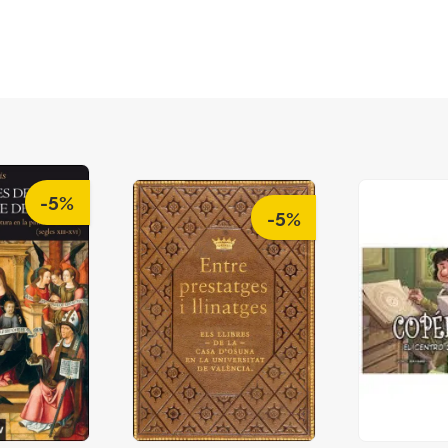
-5%
-5%