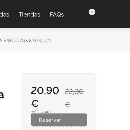
0
adas
Tiendas
FAQs
S VASCULARS 2ª EDICIÓN
20,90
a
22,00
€
€
IVA incluido
n
Reservar