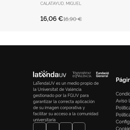
CALATAYUD, MIGUEL
16,06 €
16,90 €
Pági
LaTendaUV es un medio propio de
la Universitat de València
Condic
gestionado por la FGUV para
Aviso 
garantizar la correcta aplicación
Políti
de su imagen corporativa y
facilitar su acceso a la comunidad
Políti
universitaria
Config
Cooki