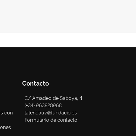
Contacto
C/ Amadeo de Saboya, 4
(+34) 963828968
as con
latendauv@fundacio.es
Formulario de contacto
iones