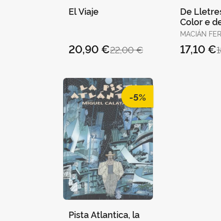
El Viaje
De Lletre
Color e de
MACIÁN FER
JULIO
20,90 €
17,10 €
22,00 €
-5%
Pista Atlantica, la