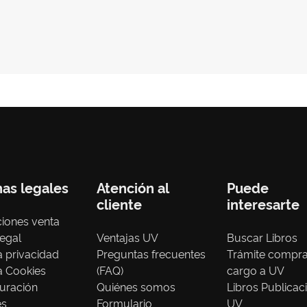
nas legales
Atención al
Puede
cliente
interesarte
iones venta
legal
Ventajas UV
Buscar Libros
ca privacidad
Preguntas frecuentes
Trámite compr
ca Cookies
(FAQ)
cargo a UV
uración
Quiénes somos
Libros Publicac
es
Formulario
UV