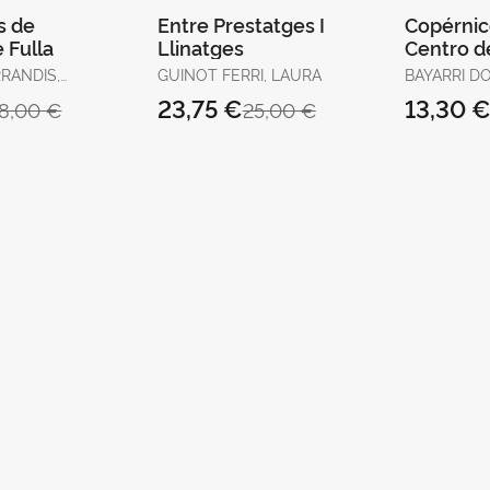
s de
Entre Prestatges I
Copérnico
 Fulla
Llinatges
Centro d
Universo
RANDIS,
GUINOT FERRI, LAURA
BAYARRI D
23,75 €
13,30 
18,00 €
25,00 €