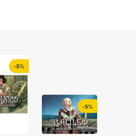
-5%
-5%