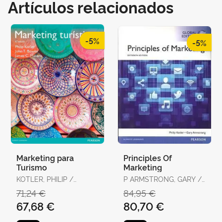
Artículos relacionados
-5%
-5%
Marketing para
Principles Of
Turismo
Marketing
KOTLER, PHILIP /
P ARMSTRONG, GARY /
BOWEN, JOHN /
KOTLER. PHILI
71,24 €
84,95 €
MAKENS, JAMES
67,68 €
80,70 €