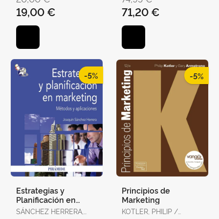
19,00 €
71,20 €
-5%
-5%
Estrategias y
Principios de
Planificación en
Marketing
Marketing
SÁNCHEZ HERRERA,
KOTLER, PHILIP /