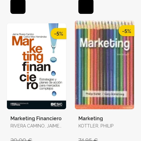
-5%
-5%
Marketing Financiero
Marketing
RIVERA CAMINO, JAIME
KOTTLER, PHILIP
/ MAS HERNÁNDEZ,
CARLOS
20,00 €
74,95 €