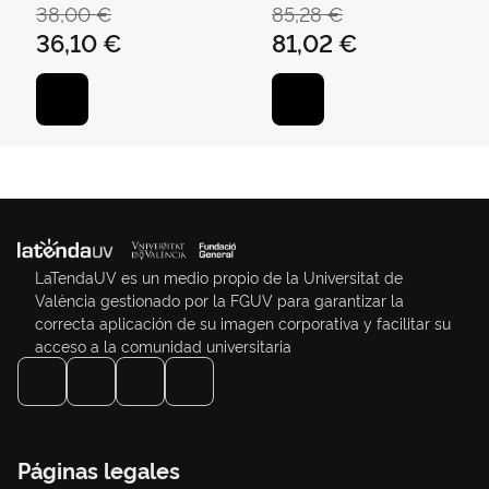
JOAQUÍN
ARMSTRONG, GARY
38,00 €
85,28 €
36,10 €
81,02 €
LaTendaUV es un medio propio de la Universitat de
València gestionado por la FGUV para garantizar la
correcta aplicación de su imagen corporativa y facilitar su
acceso a la comunidad universitaria
Páginas legales