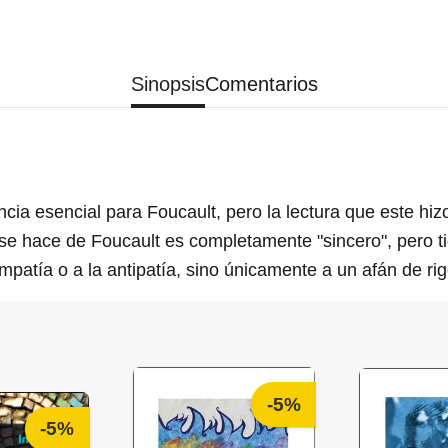
Sinopsis
Comentarios
ia esencial para Foucault, pero la lectura que este hizo
sse hace de Foucault es completamente "sincero", pero t
impatía o a la antipatía, sino únicamente a un afán de rig
-5%
-5%