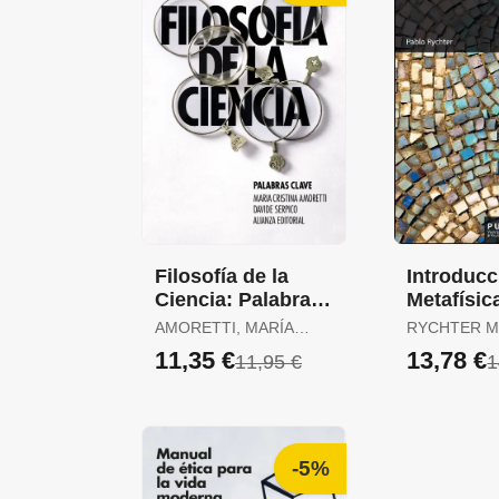
Filosofía de la
Introducc
Ciencia: Palabras
Metafísic
Clave
AMORETTI, MARÍA
RYCHTER M
CRISTINA / SERPICO,
PABLO
11,35 €
13,78 €
11,95 €
1
DAVIDE
-5%