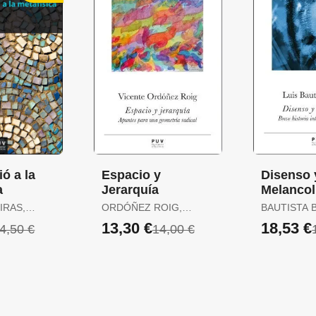
ió a la
Espacio y
Disenso 
a
Jerarquía
Melancol
IRAS,
ORDÓÑEZ ROIG,
BAUTISTA 
VICENTE
13,30 €
18,53 €
4,50 €
14,00 €