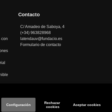
Contacto
C/ Amadeo de Saboya, 4
(+34) 963828968
 con
latendauv@fundacio.es
Formulario de contacto
iones
rial
ible
Rechazar 
Configuración
Aceptar cookies
cookies