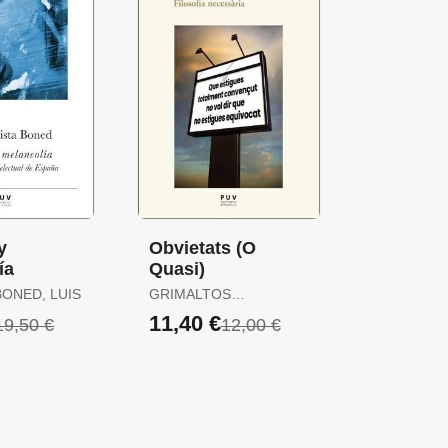
y
Obvietats (O
ía
Quasi)
BONED, LUIS
GRIMALTOS
MASCARÓS, TOBIES
11,40 €
19,50 €
12,00 €