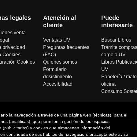
nas legales
Atención al
Puede
cliente
interesarte
iones venta
legal
Ventajas UV
Buscar Libros
a privacidad
Preguntas frecuentes
Trámite compras
ca Cookies
(FAQ)
cargo a UV
uración Cookies
Quiénes somos
Libros Publicac
Formulario
UV
desistimiento
Papelería / mate
Accesibilidad
oficina
Consumo Sosten
uario la navegación a través de una página web (técnicas), para el
ios (analíticas), que permiten la gestión de los espacios
na (publicitarias) y cookies que almacenan información del
s |
Trevenque Group
ión continuada de sus hábitos de navegación. Si acepta este aviso