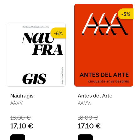
-5%
-5%
Naufragis.
Antes del Arte
AA.VV.
AA.VV.
18,00 €
18,00 €
17,10 €
17,10 €