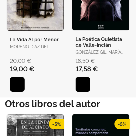
La Poética Quietista
La Vida Al por Menor
de Valle-Inclán
MORENO DÍAZ DEL
CAMPO, FRANCISCO J.
GONZÁLEZ GIL, MARÍA
ISABEL
20,00 €
18,50 €
19,00 €
17,58 €
Otros libros del autor
-5%
-5%