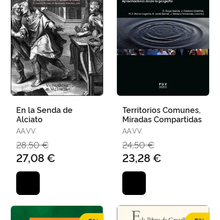
En la Senda de
Territorios Comunes,
Alciato
Miradas Compartidas
AA.VV.
AA.VV.
28,50 €
24,50 €
27,08 €
23,28 €