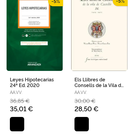
-5%
-5%
Leyes Hipotecarias
Els Llibres de
24ª Ed. 2020
Consells de la Vila de
Castelló Iv (1404-
AA.VV.
AA.VV.
1410)
36,85 €
30,00 €
35,01 €
28,50 €