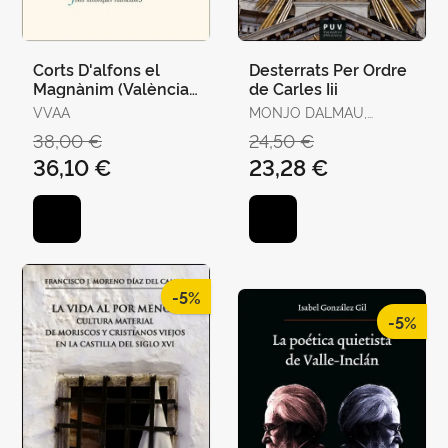
Corts D'alfons el
Desterrats Per Ordre
Magnànim (València,
de Carles Iii
1417-1418) Ii
VVAA
MONJO DALMAU,
FRANCESC-JOAN
38,00 €
24,50 €
36,10 €
23,28 €
-5%
-5%