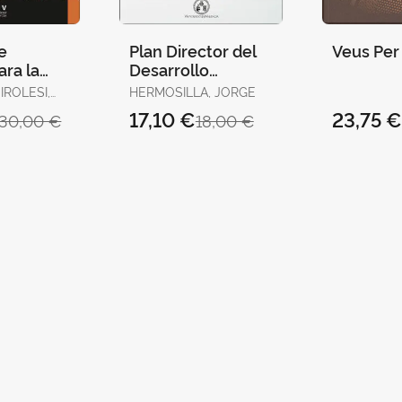
e
Plan Director del
Veus Per 
ara la
Desarrollo
ación
Turístico para la
ROLESI,
HERMOSILLA, JORGE
e un Área
Canal de Navarrés
ERTO
17,10 €
23,75 
30,00 €
18,00 €
en