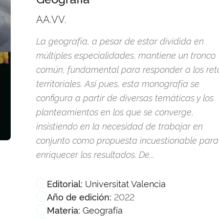
AA.VV.
La geografía, a pesar de estar dividida en
múltiples especialidades, mantiene un tronco
común, fundamental para responder a los ret
territoriales. Así pues, esta monografía se
configura a partir de diversas temáticas y los
planteamientos en los que se converge,
insistiendo en la necesidad de trabajar en
conjunto como propuesta incuestionable para
enriquecer los resultados. De...
Universitat Valencia
Editorial:
2022
Año de edición:
Geografía
Materia: