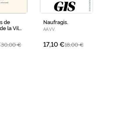
es de
Naufragis.
de la Vila
AA.VV.
ló Iv
10)
€
17,10 €
30,00 €
18,00 €