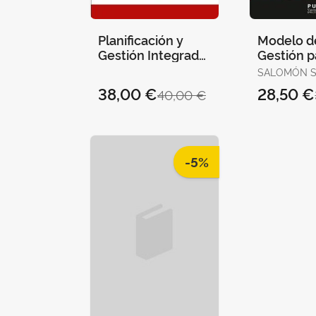
Planificación y
Modelo d
Gestión Integrada
Gestión p
Como Respuesta
Administr
SALOMÓN SI
Híbrica d
MARIO ALB
38,00 €
28,50 €
40,00 €
Irrigada 
Proceso
-5%