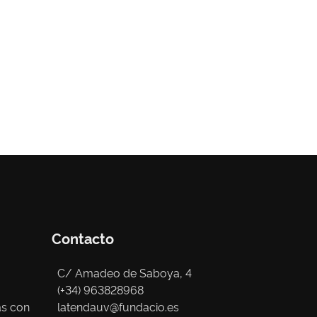
Contacto
C/ Amadeo de Saboya, 4
(+34) 963828968
as con
latendauv@fundacio.es