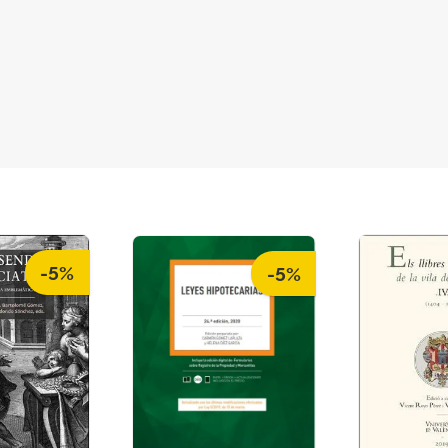
-5%
-5%