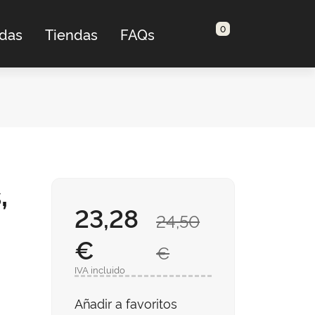
0
adas
Tiendas
FAQs
,
23,28
24,50
€
€
IVA incluido
Añadir a favoritos