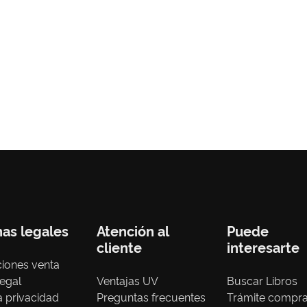
nas legales
Atención al
Puede
cliente
interesarte
iones venta
legal
Ventajas UV
Buscar Libros
ca privacidad
Preguntas frecuentes
Trámite compr