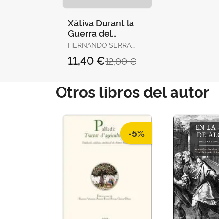
Xàtiva Durant la
Guerra del
Francès 1808-1814
HERNANDO SERRA,
MARÍA PILAR / AZNAR
11,40 €
12,00 €
GARCÍA, RAMÓN
Otros libros del autor
-5%