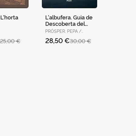
L'horta
L'albufera. Guia de
Descoberta del
Parc Natural
PRÓSPER, PEPA /
TORTOSA, PACO
€
28,50 €
25,00 €
30,00 €