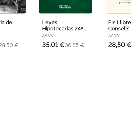
da de
Leyes
Els Llibr
Hipotecarias 24ª
Consells 
Ed. 2020
de Castel
AA.VV.
AA.VV.
(1404-14
35,01 €
28,50 
28,50 €
36,85 €