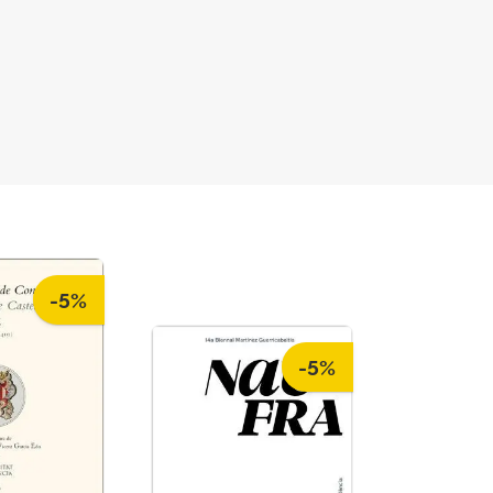
-5%
-5%