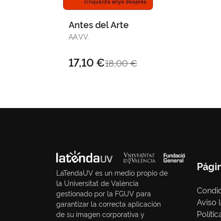
Antes del Arte
AA.VV.
17,10 €
18,00 €
Pági
LaTendaUV es un medio propio de
la Universitat de València
Condic
gestionado por la FGUV para
Aviso 
garantizar la correcta aplicación
Políti
de su imagen corporativa y