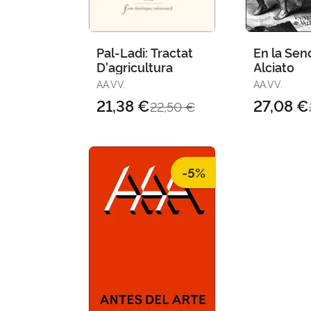
Pal-Ladi: Tractat
En la Sen
D'agricultura
Alciato
AA.VV.
AA.VV.
21,38 €
27,08 €
22,50 €
-5%