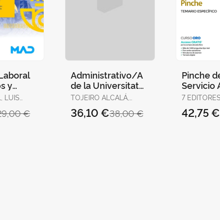
Laboral
Administrativo/A
Pinche d
s y
de la Universitat
Servicio
s.
de València.
de Salud
, LUIS
TOJEIRO ALCALÁ,
7 EDITORES 
Volumen
Temario, Test y
Específi
CARLOS
GONZÁLEZ 
36,10 €
42,75 
29,00 €
38,00 €
YA /
Supuestos Prácti
JOSÉ MANU
AZ,
SERRANO 
LEJANDRA
ANA MARÍA 
GONZÁLEZ
CABALLERO