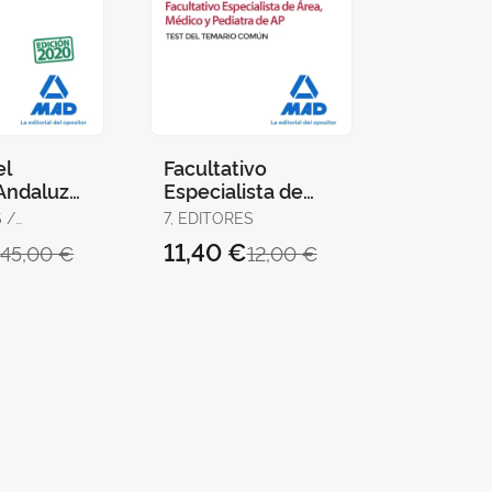
el
Facultativo
 Andaluz
Especialista de
. Temario
Área, Médico y
/
7, EDITORES
co
Pediatra de
RABANAL,
€
11,40 €
45,00 €
12,00 €
EL /
Atención Primaria
BARCENA,
del Ser
/
, MARTA