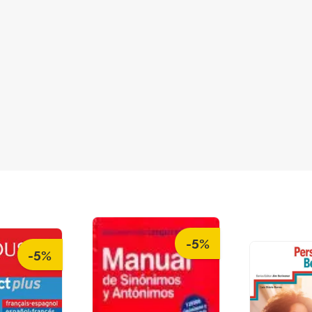
-5%
-5%