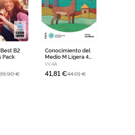
 Best B2
Conocimiento del
s Pack
Medio M Ligera 4
Primaria
VV.AA.
Construyendo
41,81 €
39,90 €
44,01 €
Mundos