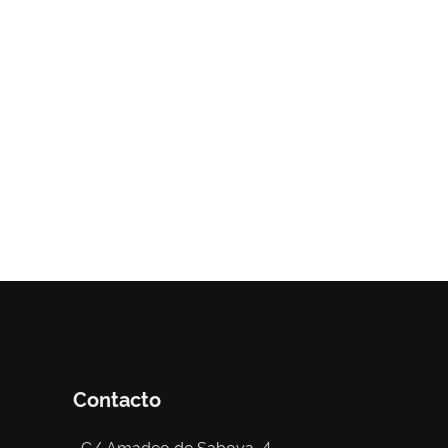
Contacto
C/ Amadeo de Saboya, 4