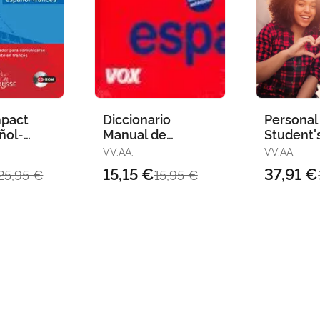
mpact
Diccionario
Personal
ñol-
Manual de
Student'
Francés-
Sinónimos y
VV.AA.
VV.AA.
Antónimos de la
15,15 €
37,91 €
25,95 €
15,95 €
Lengua Española