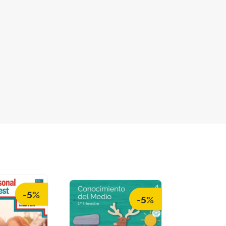
-5%
-5%