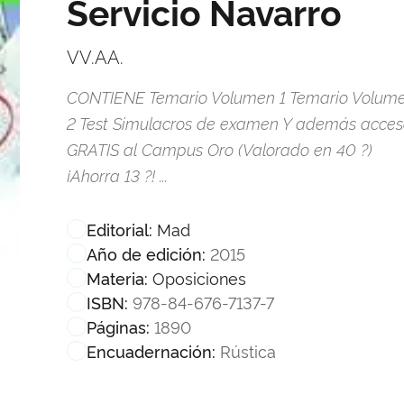
Servicio Navarro
VV.AA.
CONTIENE Temario Volumen 1 Temario Volum
2 Test Simulacros de examen Y además acce
GRATIS al Campus Oro (Valorado en 40 ?)
¡Ahorra 13 ?! ...
Mad
Editorial:
2015
Año de edición:
Oposiciones
Materia:
978-84-676-7137-7
ISBN:
1890
Páginas:
Rústica
Encuadernación: