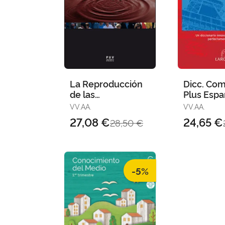
La Reproducción
Dicc. Co
de las
Plus Espa
Desigualdades
Francés-
VV.AA.
VV.AA.
Sociales en el
Español
27,08 €
24,65 €
28,50 €
Sistema
Educativo. El Mapa
e
-5%