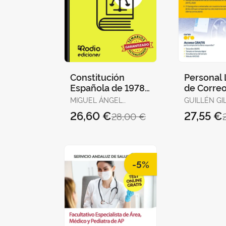
Constitución
Personal 
Española de 1978
de Correo
para Oposiciones.
Telégrafo
MIGUEL ÁNGEL
GUILLÉN GIL
Test Ordenados
Temario 
ORTEGA PALOP
IGNACIO / FORUM DE
26,60 €
27,55 €
28,00 €
por Artículos, Re
1
DE CATALUN
GUILLEN DI
LOURDES A
-5%