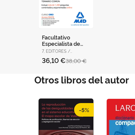
Facultativo
Especialista de
Área, Médico y
7, EDITORES /
Pediatra de
RODRÍGUEZ RIVERA,
36,10 €
38,00 €
Atención Primaria
FRANCISCO ENRIQUE /
GÓMEZ MARTÍNEZ,
del Ser
DOMINGO /
Otros libros del autor
GUERRERO ARROYO,
JOSÉ
-5%