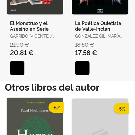
El Monstruo y el
La Poética Quietista
Asesino en Serie
de Valle-Inclán
GARRIDO, VICENTE /
GONZÁLEZ GIL, MARÍA
LATORRE, VIRGILIO
ISABEL
21,90 €
18,50 €
20,81 €
17,58 €
Otros libros del autor
-5%
-5%