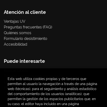
Atención al cliente
Ventajas UV
Preguntas frecuentes (FAQ)
Quiénes somos
Formulario desistimiento
Accesibilidad
Puede interesarte
Buscar Libros
Trámite compras con cargo a UV
Esta web utiliza cookies propias y de terceros que
Libros Publicaciones UV
permiten al usuario la navegación a través de una página
Papelería / material oficina
web (técnicas), para el seguimiento y análisis estadístico
Consumo Sostenible
del comportamiento de los usuarios (analíticas), que
permiten la gestión de los espacios publicitarios que, en
su caso, el editor haya incluido en una página