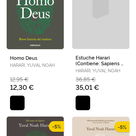
Estuche Harari
Homo Deus
(Contiene: Sapiens 21
HARARI, YUVAL NOAH
Lecciones para el
HARARI, YUVAL NOAH
Siglo Xxi Homo Deus)
12,95 €
36,85 €
12,30 €
35,01 €
-5%
-5%