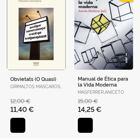
Manual de Ética para
Obvietats (O Quasi)
la Vida Moderna
GRIMALTOS MASCARÓS,
TOBIES
MASFERRER,ANICETO
12,00 €
15,00 €
11,40 €
14,25 €