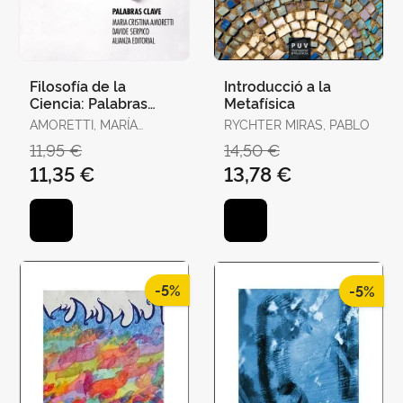
Filosofía de la
Introducció a la
Ciencia: Palabras
Metafísica
Clave
AMORETTI, MARÍA
RYCHTER MIRAS, PABLO
CRISTINA / SERPICO,
11,95 €
14,50 €
DAVIDE
11,35 €
13,78 €
-5%
-5%