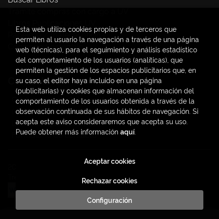
Trámite compras con cargo a UV
Libros Publicaciones UV
Esta web utiliza cookies propias y de terceros que
Papelería / material oficina
permiten al usuario la navegación a través de una página
Consumo Sostenible
web (técnicas), para el seguimiento y análisis estadístico
del comportamiento de los usuarios (analíticas), que
permiten la gestión de los espacios publicitarios que, en
Contacto
su caso, el editor haya incluido en una página
(publicitarias) y cookies que almacenan información del
C/ Amadeo de Saboya, 4
comportamiento de los usuarios obtenida a través de la
(+34) 963828968
observación continuada de sus hábitos de navegación. Si
acepta este aviso consideraremos que acepta su uso.
latendauv@fundacio.es
Puede obtener más información
aquí
.
Formulario de contacto
Aceptar cookies
2026 ©
LaTendaUV
. Todos los Derechos Reservados |
Trevenque Group
Rechazar cookies
Configuración