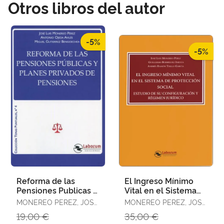
Otros libros del autor
-5%
-5%
Reforma de las
El Ingreso Mínimo
Pensiones Publicas y
Vital en el Sistema
Planes Privados de
de Protección Social
MONEREO PEREZ, JOSE
MONEREO PEREZ, JOSE
Pensiones
LUIS
LUIS
19,00 €
35,00 €