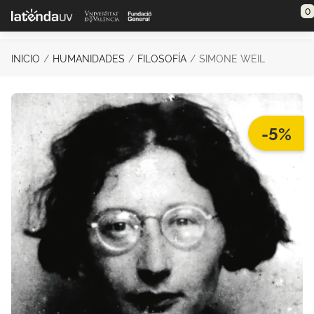
Saltar al contenido principal
0
INICIO
HUMANIDADES
FILOSOFÍA
SIMONE WEIL
-5%