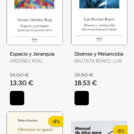
Espacio y Jerarquía
Disenso y Melancolía
ORDÓÑEZ ROIG,
BAUTISTA BONED, LUIS
VICENTE
14,00 €
19,50 €
13,30 €
18,53 €
-5%
-5%