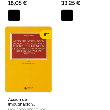
18,05 €
33,25 €
-5%
Accion de
Impugnacion
Judicial, Calficacionn
MONEREO PEREZ, JOSE