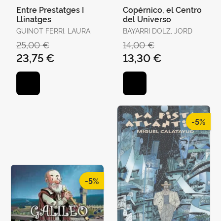
Entre Prestatges I
Copérnico, el Centro
Llinatges
del Universo
GUINOT FERRI, LAURA
BAYARRI DOLZ, JORD
25,00 €
14,00 €
23,75 €
13,30 €
-5%
-5%