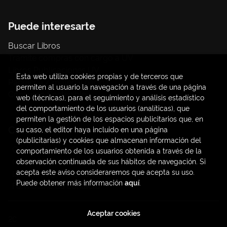
Puede interesarte
Buscar Libros
Trámite compras con cargo a UV
Libros Publicaciones UV
Esta web utiliza cookies propias y de terceros que
Papelería / material oficina
permiten al usuario la navegación a través de una página
Consumo Sostenible
web (técnicas), para el seguimiento y análisis estadístico
del comportamiento de los usuarios (analíticas), que
permiten la gestión de los espacios publicitarios que, en
Contacto
su caso, el editor haya incluido en una página
(publicitarias) y cookies que almacenan información del
C/ Amadeo de Saboya, 4
comportamiento de los usuarios obtenida a través de la
(+34) 963828968
observación continuada de sus hábitos de navegación. Si
acepta este aviso consideraremos que acepta su uso.
latendauv@fundacio.es
Puede obtener más información
aquí
.
Formulario de contacto
Aceptar cookies
2026 ©
LaTendaUV
. Todos los Derechos Reservados |