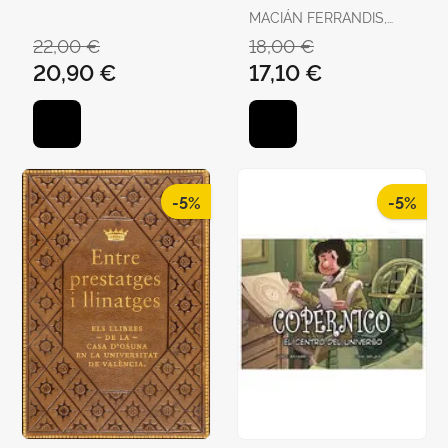
MACIÁN FERRANDIS,
JULIO
22,00 €
18,00 €
20,90 €
17,10 €
-5%
-5%