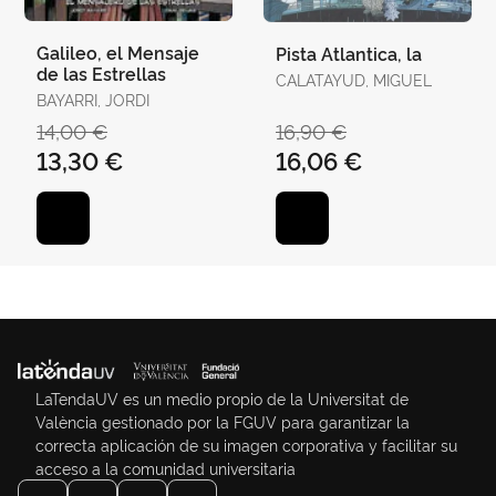
Galileo, el Mensaje
Pista Atlantica, la
de las Estrellas
CALATAYUD, MIGUEL
BAYARRI, JORDI
14,00 €
16,90 €
13,30 €
16,06 €
LaTendaUV es un medio propio de la Universitat de
València gestionado por la FGUV para garantizar la
correcta aplicación de su imagen corporativa y facilitar su
acceso a la comunidad universitaria