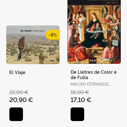
-5%
De Lletres de Color e
El Viaje
de Fulla
MACIÁN FERRANDIS,
JULIO
22,00 €
18,00 €
20,90 €
17,10 €