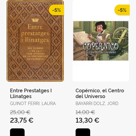
-5%
-5%
Entre Prestatges I
Copérnico, el Centro
Llinatges
del Universo
GUINOT FERRI, LAURA
BAYARRI DOLZ, JORD
25,00 €
14,00 €
23,75 €
13,30 €