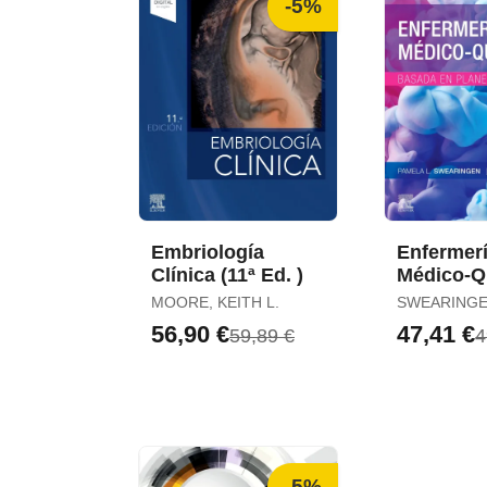
-5%
Embriología
Enfermer
Clínica (11ª Ed. )
Médico-Q
Basada e
MOORE, KEITH L.
SWEARINGE
de Cuidad
L.
56,90 €
47,41 €
59,89 €
4
)
-5%