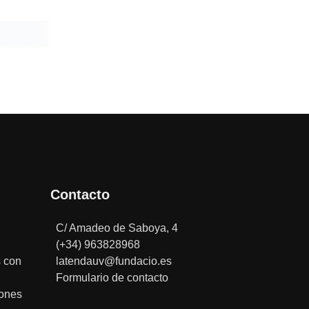
Contacto
C/ Amadeo de Saboya, 4
(+34) 963828968
 con
latendauv@fundacio.es
Formulario de contacto
iones