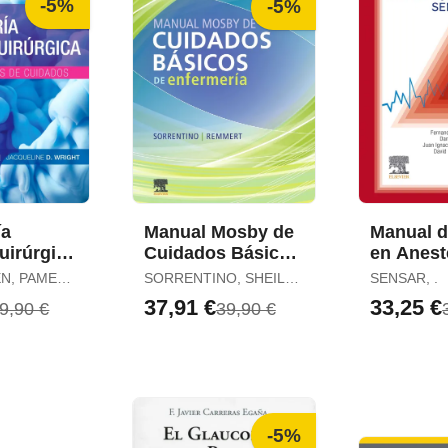
-5%
-5%
ía
Manual Mosby de
Manual d
uirúrgica
Cuidados Básicos
en Anest
n Planes
de Enfermería (6ª
Paciente
N, PAMELA
SORRENTINO, SHEILA
SENSAR, .
o (5ª Ed.
Ed. )
Sensar (2
A.
37,91 €
33,25 €
9,90 €
39,90 €
-5%