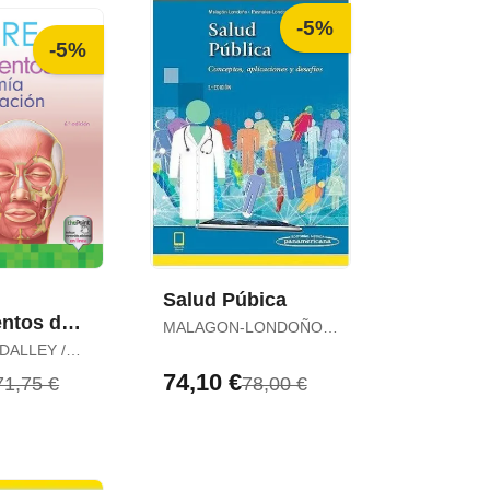
-5%
-5%
Salud Púbica
ntos de
MALAGON-LONDOÑO,
a con
GUSTAVO / REYNALES
DALLEY /
ión
LONDOÑO, JAIRO
. AGUR
74,10 €
71,75 €
78,00 €