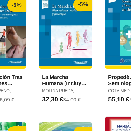
-5%
-5%
ción Tras
La Marcha
Propedéu
nes
Humana (Incluye
Semiolog
as
Versión Digital)
Terapéut
RENO,
MOLINA RUEDA,
COTA MEDI
Versión
Urgencia
FRANCISCO /
JAVIER
32,30 €
55,10 €
6,09 €
34,00 €
ARRATALÁ TEJADA,
Versión D
MARÍA