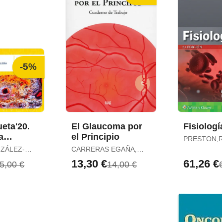
-5%
ueta'20.
El Glaucoma por
Fisiologí
a
el Principio
PRESTON,R
de
ZÁLEZ-
CARRERAS EGAÑA,
a.
R
FRANCISCO JAVIER
13,30 €
61,26 €
5,00 €
14,00 €
o de
. I