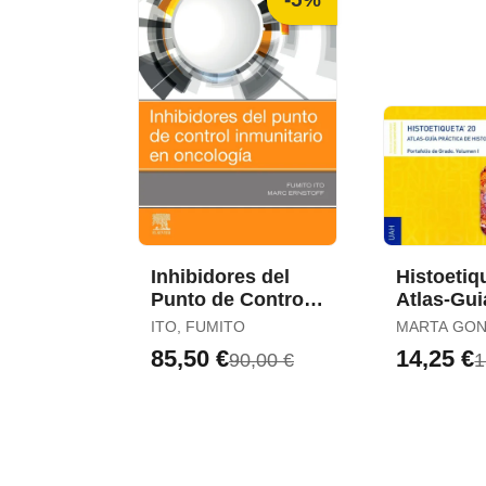
Inhibidores del
Histoetiq
Punto de Control
Atlas-Gui
Inmunitario en
Práctica 
ITO, FUMITO
MARTA GON
Oncología
Histologí
SANTANDE
85,50 €
14,25 €
90,00 €
1
Portafoli
Grado. Vol