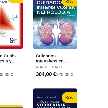
-5%
e Crisis
Cuidados
esia y
Intensivos en
s Críticos
Nefrología (3ª Ed.
RONCO, CLAUDIO
ª Ed. )
)
304,00 €
35,00 €
320,00 €
-5%