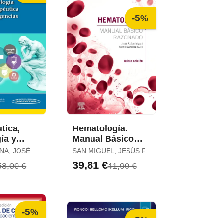
-5%
tica,
Hematología.
ía y
Manual Básico
ica en
Razonado (5ª Ed. )
NA, JOSÉ
SAN MIGUEL, JESÚS F.
s (Incluye
39,81 €
58,00 €
41,90 €
igital)
-5%