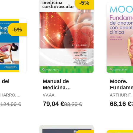
-5%
-5%
 del
Manual de
Moore.
Medicina
Fundame
Cardiovascular
Anatomí
CHARRO,
VV.AA.
ARTHUR F. 
Orientac
ANNE M. R
€
79,04 €
68,16 €
124,00 €
83,20 €
ALMUDENA
Clínica