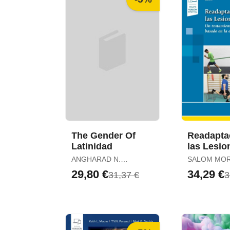
The Gender Of
Readapta
Latinidad
las Lesio
Deportiv
ANGHARAD N.
SALOM MO
(Incluye 
VALDIVIA
JAIME
29,80 €
34,29 €
31,37 €
3
Digital)