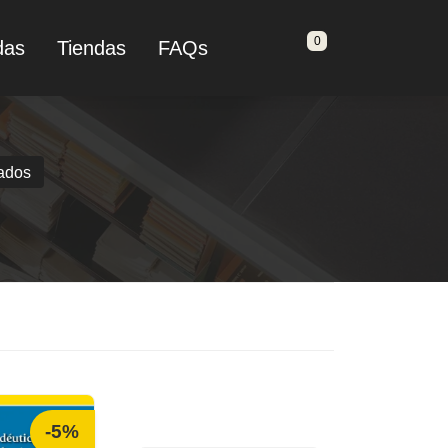
0
das
Tiendas
FAQs
tados
-5%