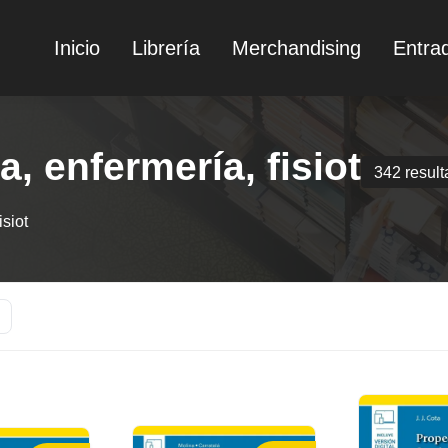
Inicio
Librería
Merchandising
Entra
, enfermería, fisiot
342 resul
isiot