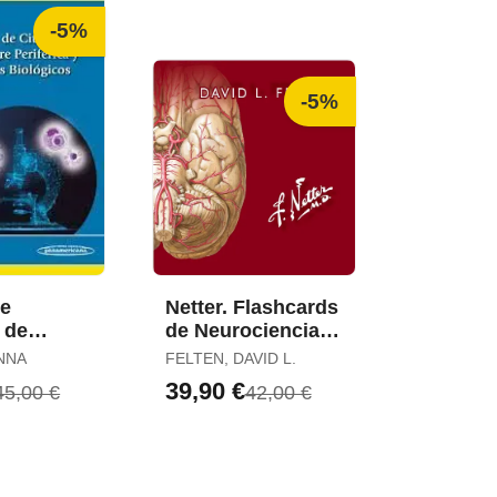
-5%
-5%
de
Netter. Flashcards
 de
de Neurociencia
eriférica
(3ª Ed. )
NNA
FELTEN, DAVID L.
os
39,90 €
45,00 €
42,00 €
os
Versión