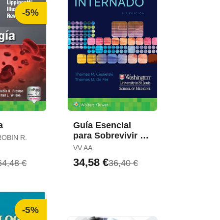
-5%
a
Guía Esencial
para Sobrevivir Al
OBIN R.
Internado
VV.AA.
34,58 €
64,48 €
36,40 €
-5%