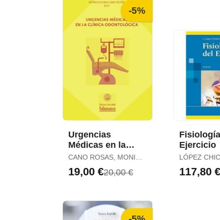
-5%
Urgencias
Fisiología
Médicas en la
Ejercicio
Clínica
CANO ROSAS, MONICA
LÓPEZ CHI
Odontológica
ELENA
JOSÉ / FERNÁNDEZ
19,00 €
117,80 
20,00 €
VAQUERO, 
-5%