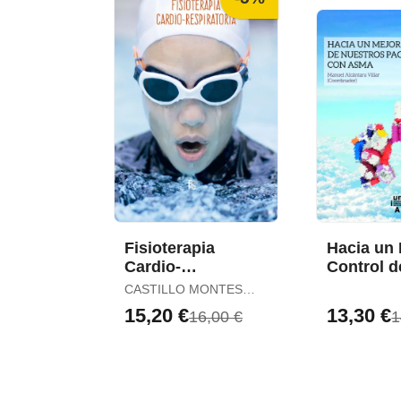
Fisioterapia
Hacia un 
Cardio-
Control d
Respiratoría
nuestros
CASTILLO MONTES
Paciente
FRANCISCO JAVIER
15,20 €
13,30 €
16,00 €
1
Asma