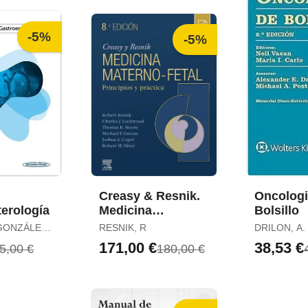
-5%
-5%
Creasy & Resnik.
Oncologi
erología
Medicina
Bolsillo
Maternofetal (8ª
GONZÁLEZ,
RESNIK, R
DRILON, A.
Ed. )
171,00 €
38,53 €
5,00 €
180,00 €
GUEL