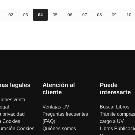
02
03
04
05
06
07
08
09
10
nas legales
Atención al
Puede
cliente
interesarte
iones venta
legal
Ventajas UV
Buscar Libros
a privacidad
Preguntas frecuentes
Trámite compras
ca Cookies
(FAQ)
cargo a UV
uración Cookies
Quiénes somos
Libros Publicac