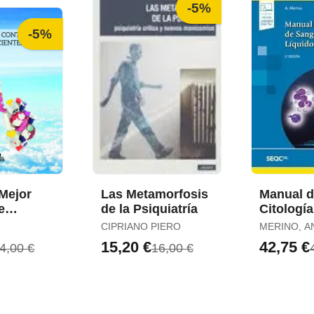
-5%
-5%
Mejor
Las Metamorfosis
Manual 
e
de la Psiquiatría
Citología
Sangre P
CIPRIANO PIERO
MERINO, A
s con
y Líquid
15,20 €
42,75 €
4,00 €
16,00 €
Biológic
(Incluye 