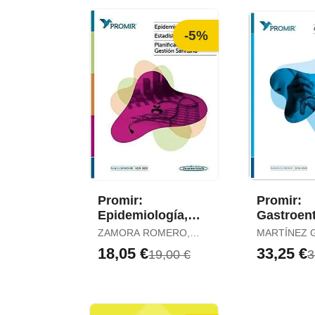
-5%
Promir:
Promir:
Epidemiología,
Gastroent
Estadística,
ZAMORA ROMERO,
MARTÍNEZ 
Planificación y
JAVIER
JAVIER / RODRÍGUEZ
18,05 €
33,25 €
19,00 €
3
Gestión Sanitaria
GANDÍA, MI
ÁNGEL