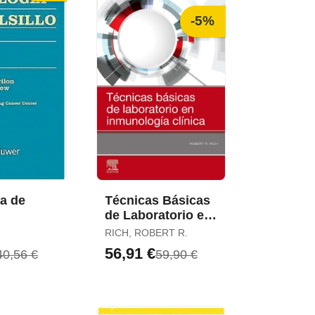
-5%
a de
Técnicas Básicas
de Laboratorio en
Inmunología
RICH, ROBERT R.
Clínica
56,91 €
40,56 €
59,90 €