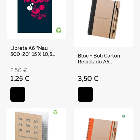
Libreta A6 "Nau
500+20" 15 X 10,5
Bloc + Boli Cartón
Cms 36 Páginas
Reciclado A5
"Universitat de
2,50 €
València" 21 X 16,5
1,25 €
3,50 €
cm - Negro