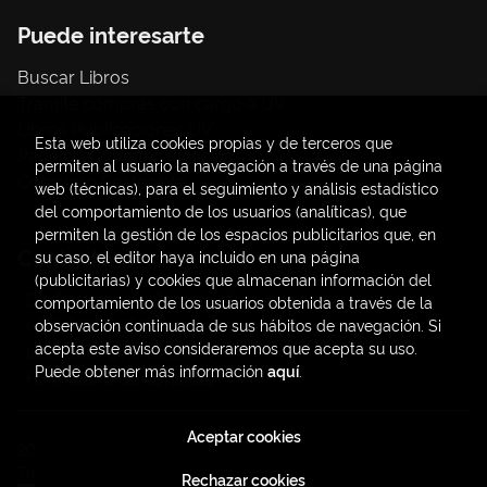
Puede interesarte
Buscar Libros
Trámite compras con cargo a UV
Libros Publicaciones UV
Esta web utiliza cookies propias y de terceros que
Papelería / material oficina
permiten al usuario la navegación a través de una página
Consumo Sostenible
web (técnicas), para el seguimiento y análisis estadístico
del comportamiento de los usuarios (analíticas), que
permiten la gestión de los espacios publicitarios que, en
Contacto
su caso, el editor haya incluido en una página
(publicitarias) y cookies que almacenan información del
C/ Amadeo de Saboya, 4
comportamiento de los usuarios obtenida a través de la
(+34) 963828968
observación continuada de sus hábitos de navegación. Si
acepta este aviso consideraremos que acepta su uso.
latendauv@fundacio.es
Puede obtener más información
aquí
.
Formulario de contacto
Aceptar cookies
2026 ©
LaTendaUV
. Todos los Derechos Reservados |
Trevenque Group
Rechazar cookies