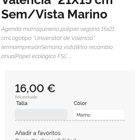
Sem/Vista Marino
Agenda marroquinería polipiel vegana 15x21
cmLogotipo "Universitat de València"
termoimpresiónSemana vistaWiro recambio
anualPapel ecológico FSC ...
16,00 €
IVA incluido
Talla
Color
Añadir a favoritos