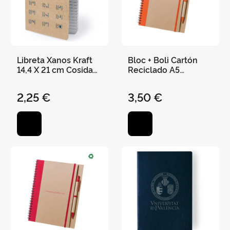
Libreta Xanos Kraft
Bloc + Boli Cartón
14,4 X 21 cm Cosida
Reciclado A5
60 Hojas Rayadas
"Universitat de
València" 21 X 16,5
2,25 €
3,50 €
cm - Naranja