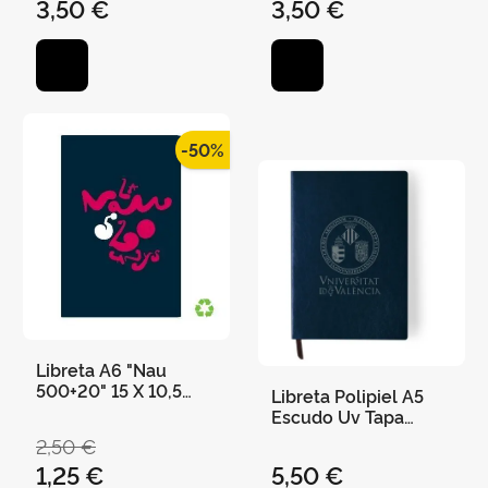
3,50 €
3,50 €
cm - Negro
cm - Rojo
-50%
Libreta A6 "Nau
500+20" 15 X 10,5
Libreta Polipiel A5
Cms 36 Páginas
Escudo Uv Tapa
Blanda Elástico 100H
2,50 €
Rayas 14,5 X 21Cm
1,25 €
5,50 €
Marino