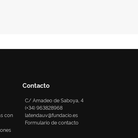
Contacto
C/ Amadeo de Saboya, 4
(+34) 963828968
as con
latendauv@fundacio.es
Formulario de contacto
iones