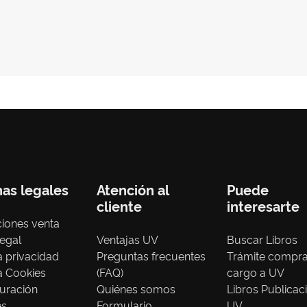
nas legales
Atención al
Puede
cliente
interesarte
iones venta
legal
Ventajas UV
Buscar Libros
ca privacidad
Preguntas frecuentes
Trámite compr
ca Cookies
(FAQ)
cargo a UV
uración
Quiénes somos
Libros Publicac
es
Formulario
UV