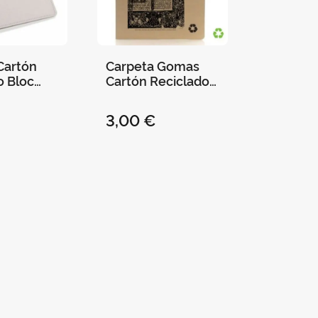
Cartón
Carpeta Gomas
o Bloc
Cartón Reciclado
os
Tirant - Uv
at de
3,00 €
- con