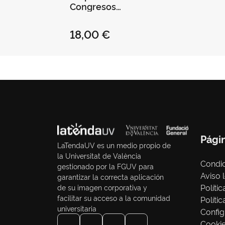
Congresos
Jaspeada
Universitat de
18,00 €
València -
Reciclada Bloc 20
Hojas Gris
Pági
LaTendaUV es un medio propio de
la Universitat de València
Condic
gestionado por la FGUV para
Aviso 
garantizar la correcta aplicación
Políti
de su imagen corporativa y
facilitar su acceso a la comunidad
Políti
universitaria
Config
Cooki