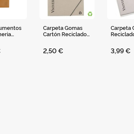
cumentos
Carpeta Gomas
Carpeta 
neria
Cartón Reciclado
Reciclad
4
Universitat de
Congres
tat de
València
Universit
€
2,50 €
3,99 €
 32 X 23,5
València 
Bloc