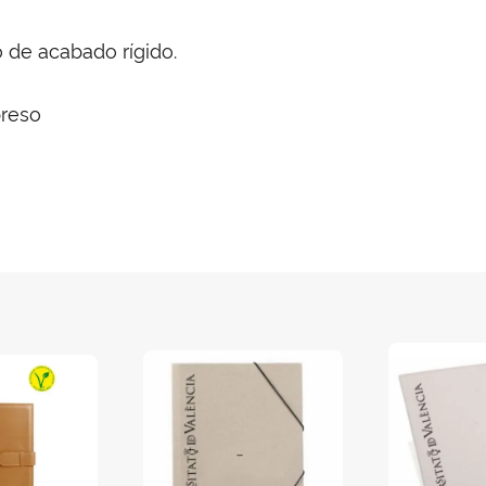
o de acabado rígido.
preso