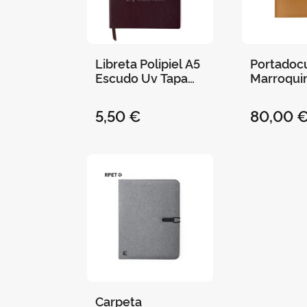
Libreta Polipiel A5
Portado
Escudo Uv Tapa
Marroqui
Blanda Elástico
Vegana A
100H Rayas 14,5 X
"Universi
5,50 €
80,00 
21Cm Burdeos
València"
cm
Carpeta