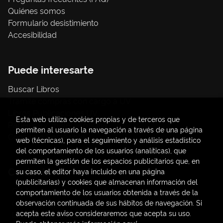
Quiénes somos
Formulario desistimiento
Accesibilidad
Puede interesarte
Buscar Libros
Trámite compras con cargo a UV
Libros Publicaciones UV
Esta web utiliza cookies propias y de terceros que
Papelería / material oficina
permiten al usuario la navegación a través de una página
Consumo Sostenible
web (técnicas), para el seguimiento y análisis estadístico
del comportamiento de los usuarios (analíticas), que
permiten la gestión de los espacios publicitarios que, en
Contacto
su caso, el editor haya incluido en una página
(publicitarias) y cookies que almacenan información del
C/ Amadeo de Saboya, 4
comportamiento de los usuarios obtenida a través de la
(+34) 963828968
observación continuada de sus hábitos de navegación. Si
acepta este aviso consideraremos que acepta su uso.
latendauv@fundacio.es