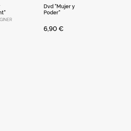
r
Dvd "Mujer y
nt"
Poder"
GINER
6,90 €