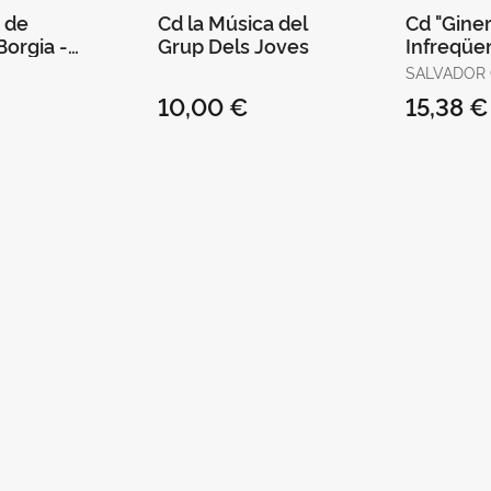
 de
Cd la Música del
Cd "Gine
Borgia -
Grup Dels Joves
Infreqüe
ntos
SALVADOR 
10,00 €
15,38 €