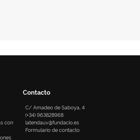
Contacto
C/ Amadeo de Saboya, 4
(+34) 963828968
as con
latendauv@fundacio.es
Formulario de contacto
iones