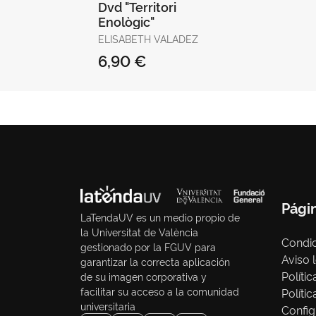
Dvd "Territori
Enològic"
ELISABETH VALADEZ
6,90 €
Pági
LaTendaUV es un medio propio de
la Universitat de València
Condic
gestionado por la FGUV para
Aviso 
garantizar la correcta aplicación
Políti
de su imagen corporativa y
facilitar su acceso a la comunidad
Políti
universitaria
Config