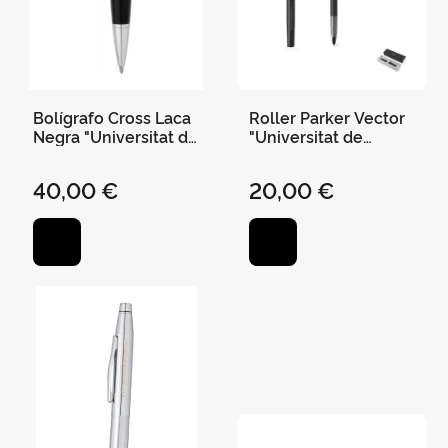
Bolígrafo Cross Laca
Roller Parker Vector
Negra "Universitat de
"Universitat de
València" At0452-7
València" , con
Bailey
Estuche Regalo
40,00 €
20,00 €
Color Plata-Azul