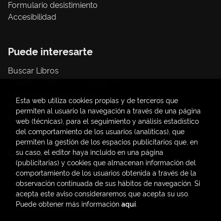
Formulario desistimiento
Accesibilidad
Puede interesarte
Buscar Libros
Trámite compras con cargo a UV
Libros Publicaciones UV
Esta web utiliza cookies propias y de terceros que
Papelería / material oficina
permiten al usuario la navegación a través de una página
Consumo Sostenible
web (técnicas), para el seguimiento y análisis estadístico
del comportamiento de los usuarios (analíticas), que
permiten la gestión de los espacios publicitarios que, en
Contacto
su caso, el editor haya incluido en una página
(publicitarias) y cookies que almacenan información del
C/ Amadeo de Saboya, 4
comportamiento de los usuarios obtenida a través de la
(+34) 963828968
observación continuada de sus hábitos de navegación. Si
acepta este aviso consideraremos que acepta su uso.
latendauv@fundacio.es
Puede obtener más información
aquí
.
Formulario de contacto