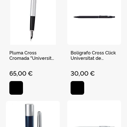
Pluma Cross
Bolígrafo Cross Click
Cromada "Universitat
Universitat de
de València" Century
València Tinta de Gel
Classic At0086-
Negra - Laca Negra
65,00 €
30,00 €
108Ms
At0622-102