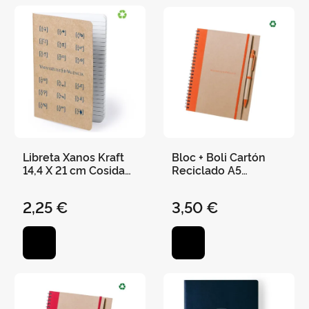
Libreta Xanos Kraft
Bloc + Boli Cartón
14,4 X 21 cm Cosida
Reciclado A5
60 Hojas Rayadas
"Universitat de
València" 21 X 16,5
2,25 €
3,50 €
cm - Naranja