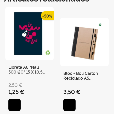
-50%
Libreta A6 "Nau
500+20" 15 X 10,5
Bloc + Boli Cartón
Cms 36 Páginas
Reciclado A5
"Universitat de
2,50 €
València" 21 X 16,5
1,25 €
3,50 €
cm - Negro