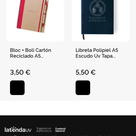
Bloc + Boli Cartón
Libreta Polipiel A5
Reciclado A5
Escudo Uv Tapa
"Universitat de
Blanda Elástico 100H
València" 21 X 16,5
Rayas 14,5 X 21Cm
3,50 €
5,50 €
cm - Rojo
Marino