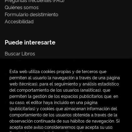
Preguntas frecuentes (FAQ)
Quiénes somos
Formulario desistimiento
Accesibilidad
Puede interesarte
Buscar Libros
Trámite compras con cargo a UV
Libros Publicaciones UV
Esta web utiliza cookies propias y de terceros que
Papelería / material oficina
permiten al usuario la navegación a través de una página
Consumo Sostenible
web (técnicas), para el seguimiento y análisis estadístico
del comportamiento de los usuarios (analíticas), que
permiten la gestión de los espacios publicitarios que, en
Contacto
su caso, el editor haya incluido en una página
(publicitarias) y cookies que almacenan información del
C/ Amadeo de Saboya, 4
comportamiento de los usuarios obtenida a través de la
(+34) 963828968
observación continuada de sus hábitos de navegación. Si
acepta este aviso consideraremos que acepta su uso.
latendauv@fundacio.es