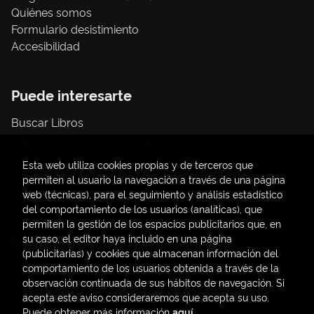
Quiénes somos
Formulario desistimiento
Accesibilidad
Puede interesarte
Buscar Libros
Trámite compras con cargo a UV
Libros Publicaciones UV
Esta web utiliza cookies propias y de terceros que
Papelería / material oficina
permiten al usuario la navegación a través de una página
Consumo Sostenible
web (técnicas), para el seguimiento y análisis estadístico
del comportamiento de los usuarios (analíticas), que
permiten la gestión de los espacios publicitarios que, en
Contacto
su caso, el editor haya incluido en una página
(publicitarias) y cookies que almacenan información del
C/ Amadeo de Saboya, 4
comportamiento de los usuarios obtenida a través de la
(+34) 963828968
observación continuada de sus hábitos de navegación. Si
acepta este aviso consideraremos que acepta su uso.
latendauv@fundacio.es
Puede obtener más información
aquí
.