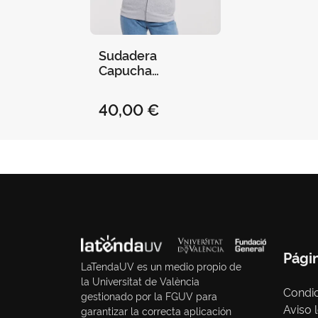
Sudadera
Capucha
Cremallera Mujer
Escudo Uv
40,00 €
Pági
LaTendaUV es un medio propio de
la Universitat de València
Condic
gestionado por la FGUV para
Aviso 
garantizar la correcta aplicación