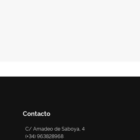
Contacto
C/ Amadeo de Saboya, 4
(+34) 963828968