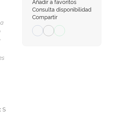
Añadir a favoritos
Consulta disponibilidad
Compartir
ga
n
a
es
S
: