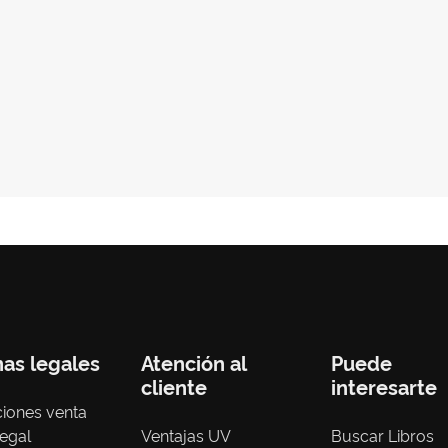
nas legales
Atención al
Puede
cliente
interesarte
iones venta
legal
Ventajas UV
Buscar Libros