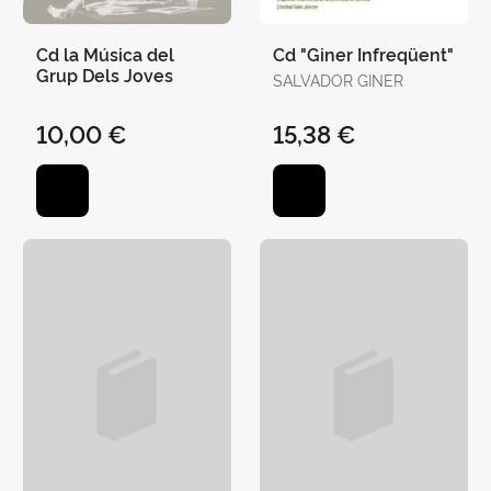
Cd la Música del
Cd "Giner Infreqüent"
Grup Dels Joves
SALVADOR GINER
10,00 €
15,38 €