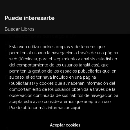
Puede interesarte
Buscar Libros
Trámite compras con cargo a UV
Libros Publicaciones UV
Esta web utiliza cookies propias y de terceros que
Papelería / material oficina
permiten al usuario la navegación a través de una página
Consumo Sostenible
web (técnicas), para el seguimiento y análisis estadístico
del comportamiento de los usuarios (analíticas), que
permiten la gestión de los espacios publicitarios que, en
Contacto
su caso, el editor haya incluido en una página
(publicitarias) y cookies que almacenan información del
C/ Amadeo de Saboya, 4
comportamiento de los usuarios obtenida a través de la
(+34) 963828968
observación continuada de sus hábitos de navegación. Si
acepta este aviso consideraremos que acepta su uso.
latendauv@fundacio.es
Puede obtener más información
aquí
.
Formulario de contacto
Aceptar cookies
2026 ©
LaTendaUV
. Todos los Derechos Reservados |