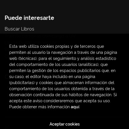
Puede interesarte
Buscar Libros
Trámite compras con cargo a UV
Libros Publicaciones UV
Esta web utiliza cookies propias y de terceros que
Papelería / material oficina
permiten al usuario la navegación a través de una página
Consumo Sostenible
web (técnicas), para el seguimiento y análisis estadístico
del comportamiento de los usuarios (analíticas), que
permiten la gestión de los espacios publicitarios que, en
Contacto
su caso, el editor haya incluido en una página
(publicitarias) y cookies que almacenan información del
C/ Amadeo de Saboya, 4
comportamiento de los usuarios obtenida a través de la
(+34) 963828968
observación continuada de sus hábitos de navegación. Si
acepta este aviso consideraremos que acepta su uso.
latendauv@fundacio.es
Puede obtener más información
aquí
.
Formulario de contacto
Aceptar cookies
2026 ©
LaTendaUV
. Todos los Derechos Reservados |