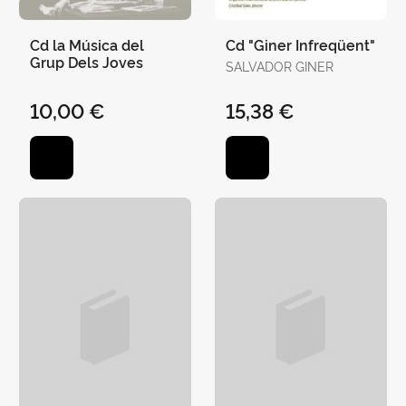
Cd la Música del
Cd "Giner Infreqüent"
Grup Dels Joves
SALVADOR GINER
10,00 €
15,38 €