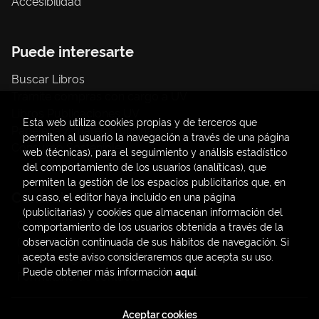
Accesibilidad
Puede interesarte
Buscar Libros
Trámite compras con cargo a UV
Libros Publicaciones UV
Esta web utiliza cookies propias y de terceros que
Papelería / material oficina
permiten al usuario la navegación a través de una página
Consumo Sostenible
web (técnicas), para el seguimiento y análisis estadístico
del comportamiento de los usuarios (analíticas), que
permiten la gestión de los espacios publicitarios que, en
Contacto
su caso, el editor haya incluido en una página
(publicitarias) y cookies que almacenan información del
C/ Amadeo de Saboya, 4
comportamiento de los usuarios obtenida a través de la
(+34) 963828968
observación continuada de sus hábitos de navegación. Si
acepta este aviso consideraremos que acepta su uso.
latendauv@fundacio.es
Puede obtener más información
aquí
.
Formulario de contacto
Aceptar cookies