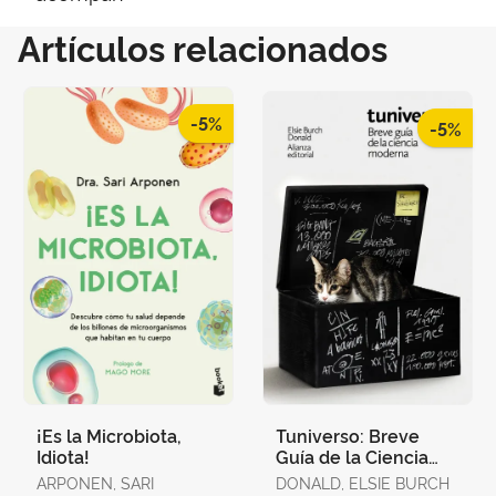
Artículos relacionados
-5%
-5%
¡Es la Microbiota,
Tuniverso: Breve
Idiota!
Guía de la Ciencia
Moderna
ARPONEN, SARI
DONALD, ELSIE BURCH