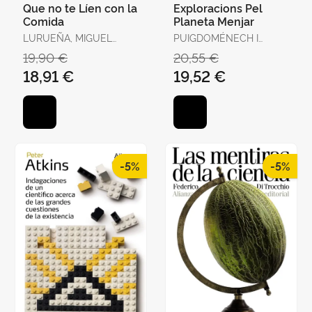
Que no te Líen con la
Exploracions Pel
Comida
Planeta Menjar
LURUEÑA, MIGUEL
PUIGDOMÉNECH I
ÁNGEL
ROSELL, PERE
19,90 €
20,55 €
18,91 €
19,52 €
-5%
-5%