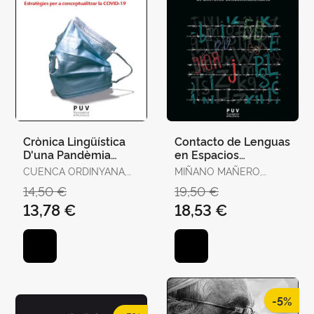
Crònica Lingüística
Contacto de Lenguas
D'una Pandèmia
en Espacios
Anunciada
Extremos. El
CUENCA ORDINYANA,
MIÑANO MAÑERO,
Universo
MARIA JOSEP
LAURA
14,50 €
19,50 €
Concentracionario
13,78 €
18,53 €
-5%