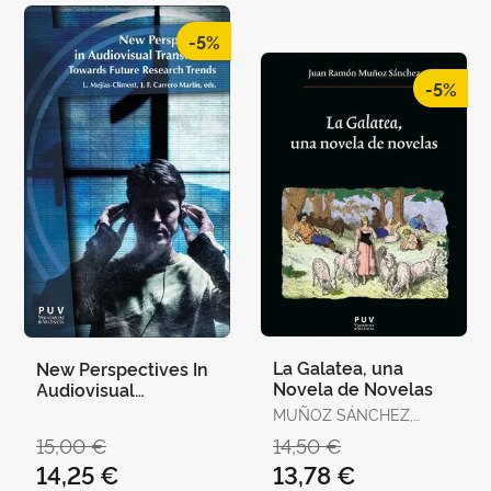
-5%
-5%
La Galatea, una
New Perspectives In
Novela de Novelas
Audiovisual
Translation
MUÑOZ SÁNCHEZ,
JUAN RAMÓN
15,00 €
14,50 €
14,25 €
13,78 €