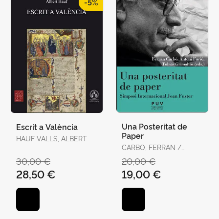
-5%
Una Posteritat de
Escrit a València
Paper
HAUF VALLS, ALBERT
CARBO, FERRAN /
FURIO, ANTONI,
30,00 €
20,00 €
GRIMANTOS
28,50 €
19,00 €