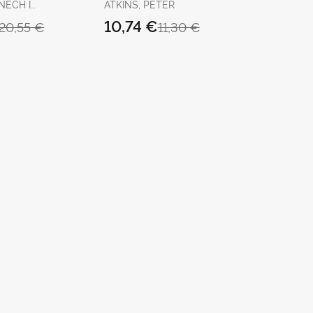
Acerca de la
NECH I
ATKINS, PETER
Existencia
ERE
10,74 €
20,55 €
11,30 €