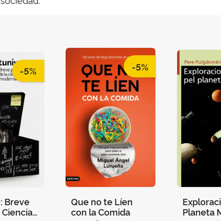
-5%
-5%
: Breve
Que no te Líen
Explorac
a Ciencia
con la Comida
Planeta 