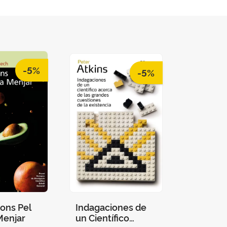
-5%
-5%
ions Pel
Indagaciones de
Menjar
un Científico