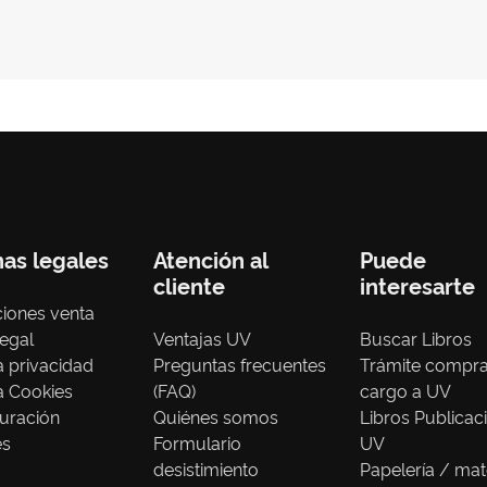
nas legales
Atención al
Puede
cliente
interesarte
iones venta
legal
Ventajas UV
Buscar Libros
ca privacidad
Preguntas frecuentes
Trámite compr
ca Cookies
(FAQ)
cargo a UV
uración
Quiénes somos
Libros Publicac
es
Formulario
UV
desistimiento
Papelería / mat