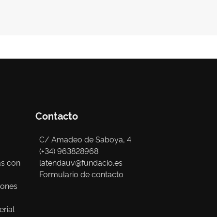
Contacto
C/ Amadeo de Saboya, 4
(+34) 963828968
as con
latendauv@fundacio.es
Formulario de contacto
iones
erial