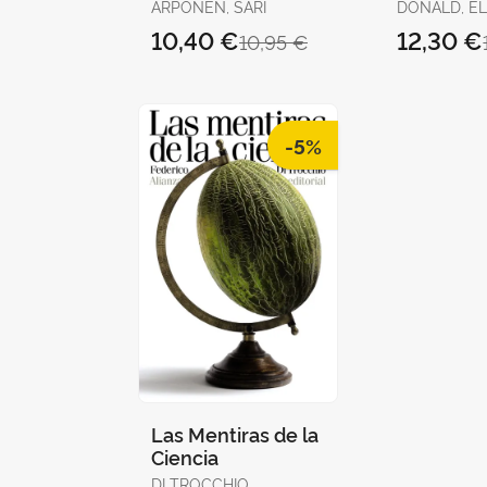
Moderna
ARPONEN, SARI
DONALD, E
10,40 €
12,30 €
10,95 €
-5%
Las Mentiras de la
Ciencia
DI TROCCHIO,