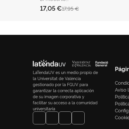
FEDERICO
17,05 €
17,95 €
Pági
LaTendaUV es un medio propio de
la Universitat de València
Condic
gestionado por la FGUV para
Aviso 
garantizar la correcta aplicación
Políti
de su imagen corporativa y
facilitar su acceso a la comunidad
Políti
universitaria
Config
Cooki