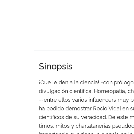
Sinopsis
¡Que le den a la ciencia! -con prólog
divulgación científica. Homeopatía, c
--entre ellos varios influencers muy 
ha podido demostrar Rocío Vidal en su
científicos de su veracidad. De este 
timos, mitos y charlatanerías pseudoci
importancia que tiene la ciencia en la