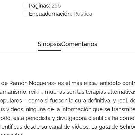
256
Páginas:
Rústica
Encuadernación:
Sinopsis
Comentarios
o de Ramón Nogueras- es el más eficaz antídoto contra
hamanismo, reiki..., muchas son las terapias alternat
populares-- como si fuesen la cura definitiva, y real,
s videos, ninguna de la información que se transmite
modo, esta periodista y divulgadora científica ha co
entíficas desde su canal de vídeos, La gata de Schrödi
 sociedad.