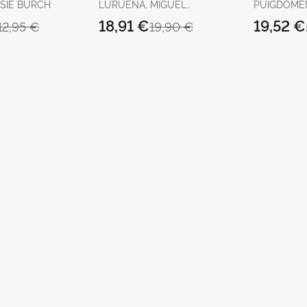
LSIE BURCH
LURUEÑA, MIGUEL
PUIGDOMÉ
ÁNGEL
ROSELL, P
18,91 €
19,52 €
12,95 €
19,90 €