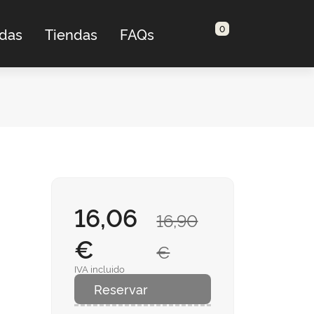
0
adas
Tiendas
FAQs
16,06
16,90
€
€
IVA incluido
Reservar