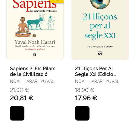
Sàpiens 2. Els Pilars
21 Lliçons Per Al
de la Civilització
Segle Xxi (Edició
Rústica)
NOAH HARARI, YUVAL
NOAH HARARI, YUVAL
21,90 €
18,90 €
20,81 €
17,96 €