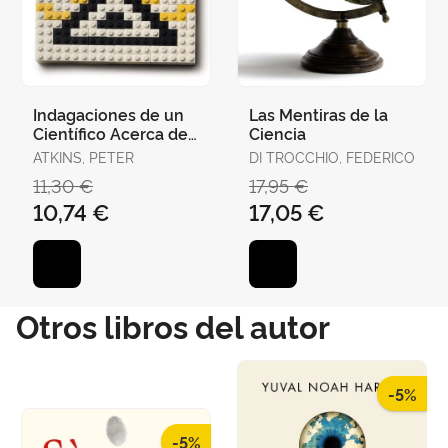
Indagaciones de un
Las Mentiras de la
Científico Acerca de
Ciencia
la Existencia
ATKINS, PETER
DI TROCCHIO, FEDERICO
11,30 €
17,95 €
10,74 €
17,05 €
Otros libros del autor
-5%
-5%