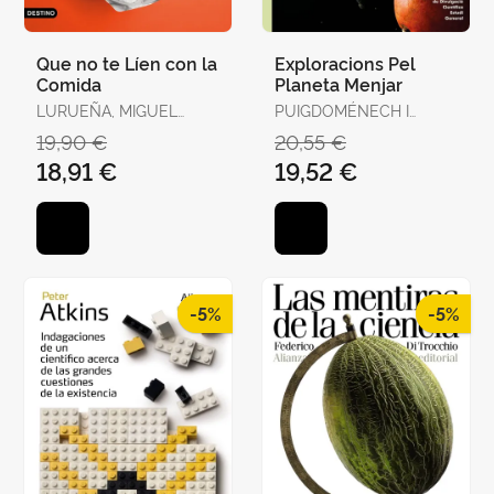
Que no te Líen con la
Exploracions Pel
Comida
Planeta Menjar
LURUEÑA, MIGUEL
PUIGDOMÉNECH I
ÁNGEL
ROSELL, PERE
19,90 €
20,55 €
18,91 €
19,52 €
-5%
-5%