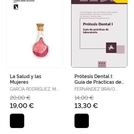
La Salud y las
Prótesis Dental I:
Mujeres
Guía de Prácticas de
Laboratorio
GARCÍA RODRÍGUEZ, M.
FERNÁNDEZ BRAVO,
ISABEL / BIEDMA
LUISA / FERNÁNDEZ DE
20,00 €
14,00 €
VELÁZQUEZ, LOURDES
ESTEVAN, LUCÍA /
19,00 €
13,30 €
GONZÁLEZ ANGULO,
EVA / MAÑES FERRER,
JOSÉ F.