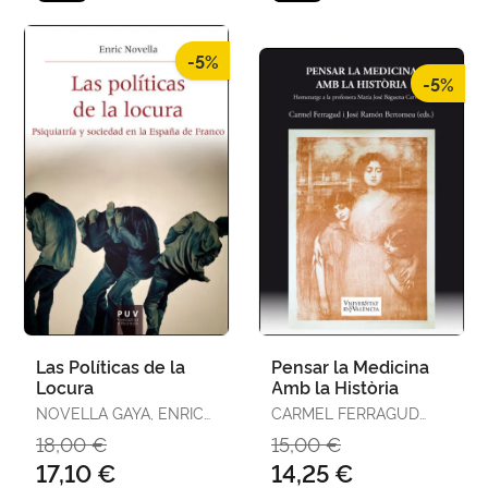
-5%
-5%
Las Políticas de la
Pensar la Medicina
Locura
Amb la Història
NOVELLA GAYA, ENRIC
CARMEL FERRAGUD
JOSEP
DOMINGO I JOSÉ
18,00 €
15,00 €
RAMÓN BERTOMEU
17,10 €
14,25 €
SÁNCHEZ