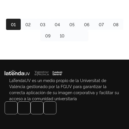
01
02
03
04
05
06
07
08
09
10
LaTendaUV es un medio propio de la Universitat de
València gestionado por la FGUV para garantizar la
correcta aplicación de su imagen corporativa y facilitar su
acceso a la comunidad universitaria