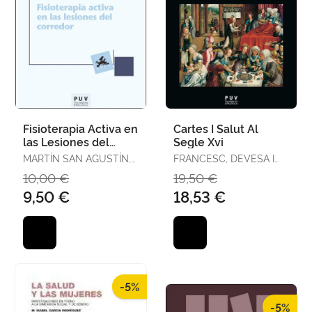
Fisioterapia Activa en
Cartes I Salut Al
las Lesiones del
Segle Xvi
Corredor
MARTÍN SAN AGUSTÍN,
FRANCESC, DEVESA I
RODRIGO / ESCRICHE
JORDÀ
10,00 €
19,50 €
ESCUDER, ADRIÁN
9,50 €
18,53 €
-5%
-5%