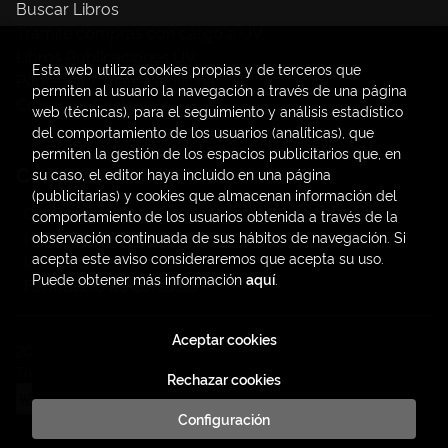
Buscar Libros
Trámite compras con cargo a UV
Libros Publicaciones UV
Esta web utiliza cookies propias y de terceros que
Papelería / material oficina
permiten al usuario la navegación a través de una página
Consumo Sostenible
web (técnicas), para el seguimiento y análisis estadístico
del comportamiento de los usuarios (analíticas), que
permiten la gestión de los espacios publicitarios que, en
Contacto
su caso, el editor haya incluido en una página
(publicitarias) y cookies que almacenan información del
C/ Amadeo de Saboya, 4
comportamiento de los usuarios obtenida a través de la
(+34) 963828968
observación continuada de sus hábitos de navegación. Si
acepta este aviso consideraremos que acepta su uso.
latendauv@fundacio.es
Puede obtener más información
aquí
.
Formulario de contacto
Aceptar cookies
2026 ©
LaTendaUV
. Todos los Derechos Reservados |
Trevenque Group
Rechazar cookies
Configuración