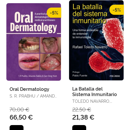
-5%
-5%
La Batalla del
Oral Dermatology
Sistema Inmunitario
S. R. PRABHU / AMANDA
OAKLEY / SUE-CHING
TOLEDO NAVARRO,
YEOH
RAFAEL
70,00 €
22,50 €
66,50 €
21,38 €