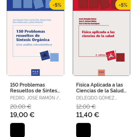
-5%
-5%
150 Problemas
Física Aplicada a las
Resueltos de Síntesis
Ciencias de la Salud
Orgánica (Con
(2ª Edición)
PEDRO, JOSÉ RAMÓN /
DELEGIDO GÓMEZ,
Análisis
VILA, CARLOS / SANZ,
JESÚS / JIMÉNEZ
20,00 €
12,00 €
Retrosintético)
AMPARO /
MUÑOZ, JUAN C. /
19,00 €
11,40 €
MONTESINOS, MARC /
HERRÁEZ DOMÍNGUEZ,
MONLEÓN, ALICIA
JOSÉ V.