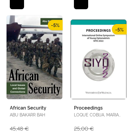
-5%
-5%
African Security
Proceedings
ABU BAKARR BAH
LOQUE COBIJA, MARIA
JOSEFA
45,48 €
25,00 €