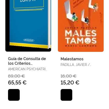
Guía de Consulta de
Malestamos
los Criterios
PADILLA, JAVIER /
Diagnósticos del
AMERICAN PSYCHIATRIC
CARMONA, MARTA
Dsm-5- Tr ®
ASSOCIATION
69,00 €
16,00 €
65,55 €
15,20 €