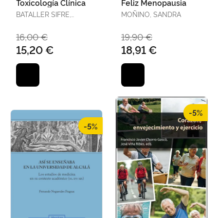
Toxicología Clínica
Feliz Menopausia
BATALLER SIFRE,
MOÑINO, SANDRA
RAMÓN, ED. L
16,00 €
19,90 €
15,20 €
18,91 €
-5%
-5%