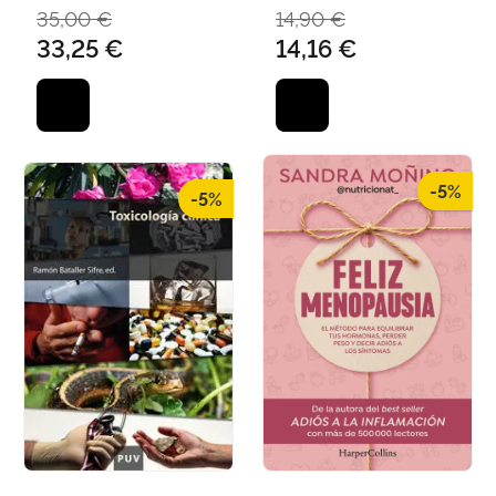
CHORRO GASCO, F.J.
35,00 €
14,90 €
33,25 €
14,16 €
-5%
-5%