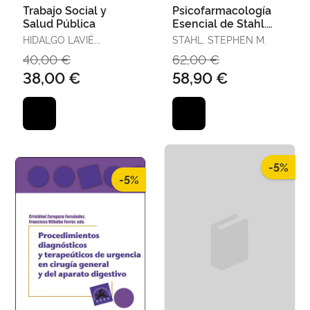
Trabajo Social y
Psicofarmacología
Salud Pública
Esencial de Stahl.
Bases
HIDALGO LAVIÉ,
STAHL, STEPHEN M.
Neurocientíficas y
ALFREDO / LIMA
40,00 €
62,00 €
Aplicaciones Práct
FERNÁNDEZ, ANA
38,00 €
58,90 €
ISABEL /
URRUTICOECHEA
SÁNCHEZ, BEATRIZ /
VICENTE MOCHA
-5%
-5%