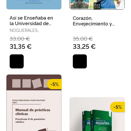
Así se Enseñaba en
Corazón,
la Universidad de
Envejecimiento y
Alcalá
Ejercicio
NOGUERALES
FRAGUAS, FERNANDO
33,00 €
35,00 €
31,35 €
33,25 €
-5%
-5%