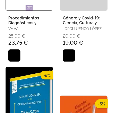
Procedimientos
Género y Covid-19:
Diagnósticos y
Ciencia, Cultura y
Terapéuticos de
Ciudadanía en
VV.AA.
JORDI LUENGO LÓPEZ /
Urgencia en Cirugía
Tiempos de Crisis
RAQUEL GARCÍA
25,00 €
20,00 €
General y del
FUENTES
23,75 €
19,00 €
-5%
-5%