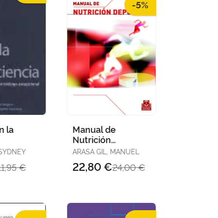
-5%
n la
Manual de
Nutrición
Deportiva (Color)
 SYDNEY
ARASA GIL, MANUEL
22,80 €
11,95 €
24,00 €