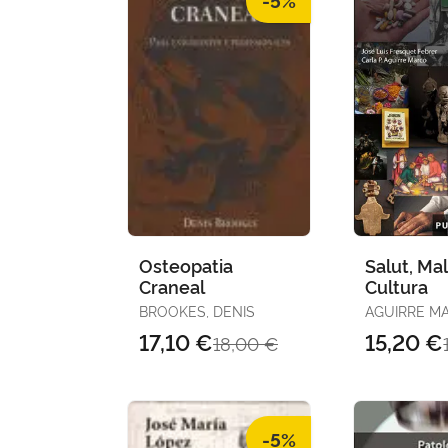
Osteopatia
Salut, Mal
Craneal
Cultura
BROOKES, DENIS
AGUIRRE M
CARLA P. / FRESQUET
17,10 €
15,20 €
18,00 €
FEBRER, JO
-5%