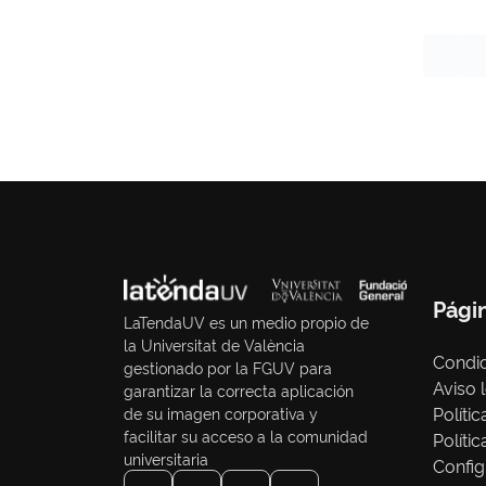
Pági
LaTendaUV es un medio propio de
la Universitat de València
Condic
gestionado por la FGUV para
Aviso 
garantizar la correcta aplicación
Políti
de su imagen corporativa y
facilitar su acceso a la comunidad
Políti
universitaria
Config