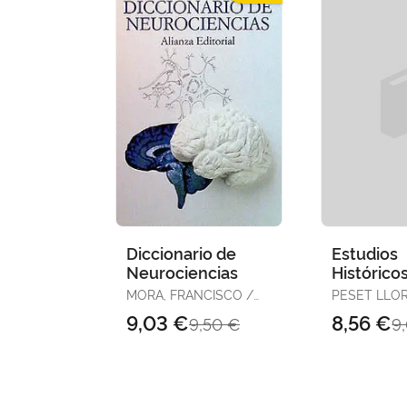
Diccionario de
Estudios
Neurociencias
Histórico
Psiquiatrí
MORA, FRANCISCO /
PESET LLOR
Valencia
SANGUINETTI, ANA
VICENTE
9,03 €
8,56 €
9,50 €
9
MARÍA