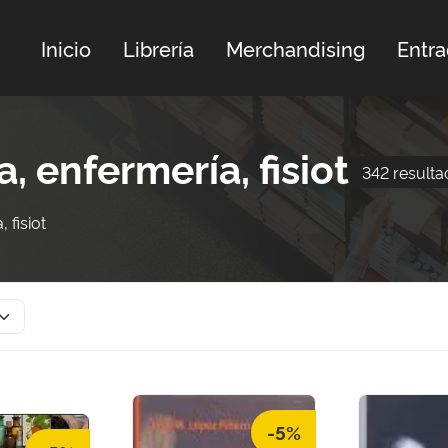
Inicio
Librería
Merchandising
Entr
, enfermería, fisiot
342 result
 fisiot
-5%