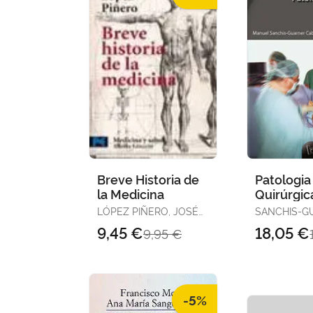
Breve Historia de
Patologia
la Medicina
Quirúrgic
Osteoarti
LÓPEZ PIÑERO, JOSÉ
SANCHIS-G
MARÍA
CABANILLE
9,45 €
18,05 €
9,95 €
-5%