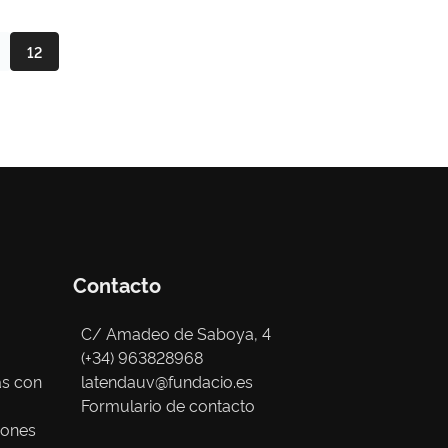
12
Contacto
C/ Amadeo de Saboya, 4
(+34) 963828968
as con
latendauv@fundacio.es
Formulario de contacto
iones