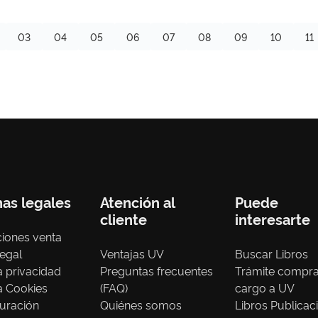
03
04
05
06
07
08
09
10
11
nas legales
Atención al
Puede
cliente
interesarte
iones venta
legal
Ventajas UV
Buscar Libros
ca privacidad
Preguntas frecuentes
Trámite compr
ca Cookies
(FAQ)
cargo a UV
uración
Quiénes somos
Libros Publicac