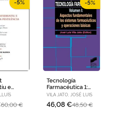
-5%
-5%
t
Tecnología
tiu e
Farmacéutica 1:
e la
Aspectos
LLUÍS
VILA JATO, JOSÉ LUIS
ia
Fundamentales de
€
46,08 €
60,00 €
48,50 €
los Sistemas
Farmacéuticos y
Operaciones
Básicas