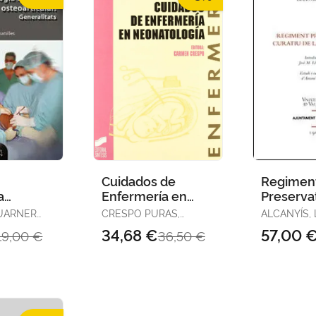
Cuidados de
Regimen
a
Enfermería en
Preserva
cular
Neonatología
Curatiu d
UARNER
CRESPO PURAS,
ALCANYÍS, 
Pestilènc
S, MANUEL
CARMEN
34,68 €
57,00 
19,00 €
36,50 €