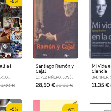
-5%
altia I
Santiago Ramón y
Mi Vida e
Cajal
Ciencia
ARCO,
LÓPEZ PIÑERO, JOSÉ
BRENNER,
MARÍA
28,50 €
11,35 €
16,00 €
30,00 €
SÉ LUIS
-5%
-5%