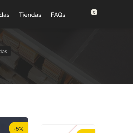
0
adas
Tiendas
FAQs
ados
-5%