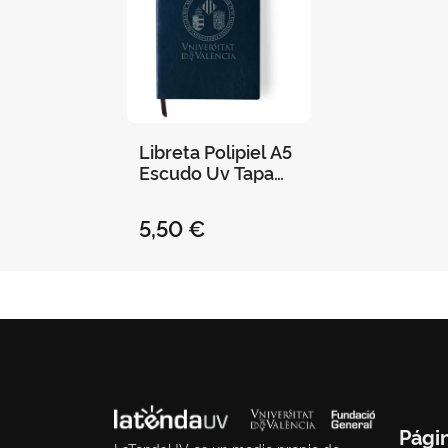
Libreta Polipiel A5
Escudo Uv Tapa
Blanda Elástico
100H Rayas 14,5 X
5,50 €
21Cm Marino
Pági