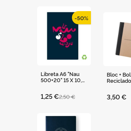
-50%
Libreta A6 "Nau
Bloc + Bol
500+20" 15 X 10,5
Reciclado
Cms 36 Páginas
"Universi
València" 
1,25 €
3,50 €
2,50 €
cm - Neg