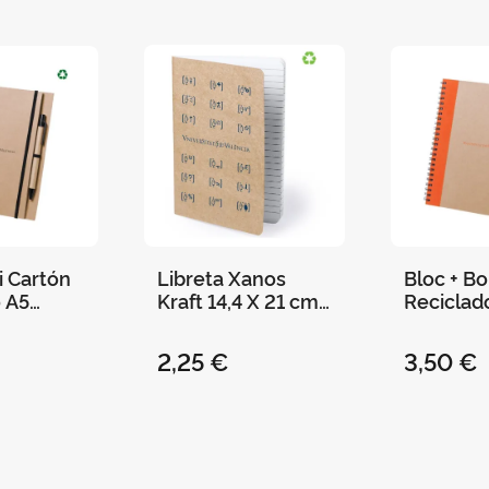
i Cartón
Libreta Xanos
Bloc + Bo
 A5
Kraft 14,4 X 21 cm
Reciclad
tat de
Cosida 60 Hojas
"Universi
21 X 16,5
Rayadas
València"
2,25 €
3,50 €
ro
cm - Nar