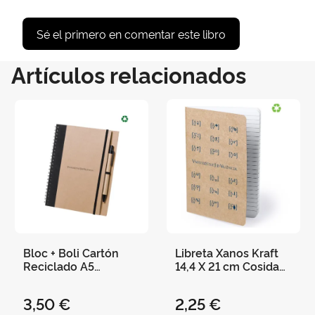
Sé el primero en comentar este libro
Artículos relacionados
Bloc + Boli Cartón
Libreta Xanos Kraft
Reciclado A5
14,4 X 21 cm Cosida
"Universitat de
60 Hojas Rayadas
València" 21 X 16,5
3,50 €
2,25 €
cm - Negro