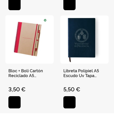
Bloc + Boli Cartón
Libreta Polipiel A5
Reciclado A5
Escudo Uv Tapa
"Universitat de
Blanda Elástico 100H
València" 21 X 16,5
Rayas 14,5 X 21Cm
3,50 €
5,50 €
cm - Rojo
Marino