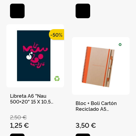
-50%
Libreta A6 "Nau
500+20" 15 X 10,5
Bloc + Boli Cartón
Cms 36 Páginas
Reciclado A5
"Universitat de
2,50 €
València" 21 X 16,5
1,25 €
3,50 €
cm - Naranja