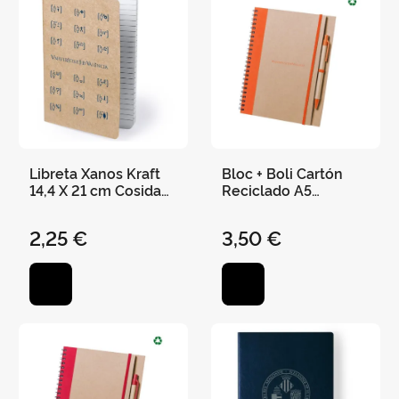
Libreta Xanos Kraft
Bloc + Boli Cartón
14,4 X 21 cm Cosida
Reciclado A5
60 Hojas Rayadas
"Universitat de
València" 21 X 16,5
2,25 €
3,50 €
cm - Naranja