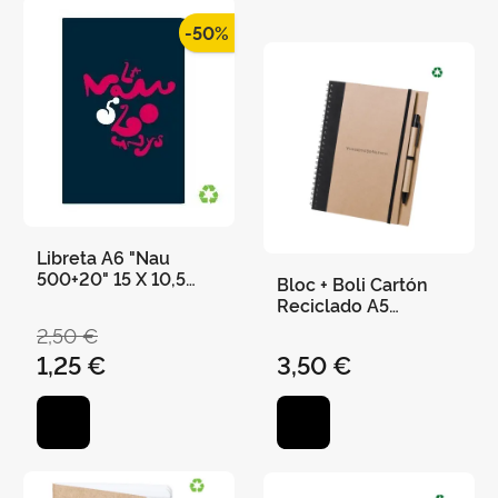
-50%
Libreta A6 "Nau
500+20" 15 X 10,5
Bloc + Boli Cartón
Cms 36 Páginas
Reciclado A5
"Universitat de
2,50 €
València" 21 X 16,5
1,25 €
3,50 €
cm - Negro