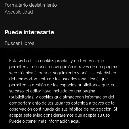
Formulario desistimiento
Accesibilidad
Puede interesarte
Buscar Libros
Trámite compras con cargo a UV
Libros Publicaciones UV
Esta web utiliza cookies propias y de terceros que
Papelería / material oficina
permiten al usuario la navegación a través de una página
Consumo Sostenible
web (técnicas), para el seguimiento y análisis estadístico
del comportamiento de los usuarios (analíticas), que
permiten la gestión de los espacios publicitarios que, en
Contacto
su caso, el editor haya incluido en una página
(publicitarias) y cookies que almacenan información del
C/ Amadeo de Saboya, 4
comportamiento de los usuarios obtenida a través de la
(+34) 963828968
observación continuada de sus hábitos de navegación. Si
acepta este aviso consideraremos que acepta su uso.
latendauv@fundacio.es
Puede obtener más información
aquí
.
Formulario de contacto