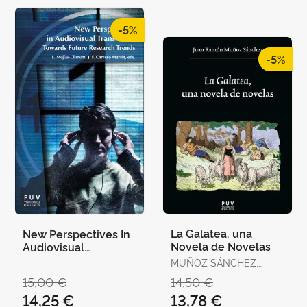
-5%
-5%
La Galatea, una
New Perspectives In
Novela de Novelas
Audiovisual
Translation
MUÑOZ SÁNCHEZ,
JUAN RAMÓN
15,00 €
14,50 €
14,25 €
13,78 €