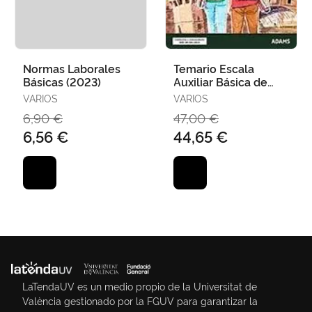
Normas Laborales
Temario Escala
Básicas (2023)
Auxiliar Básica de
Soporte
VARIOS
VARIOS
Administrativo
6,90 €
47,00 €
6,56 €
44,65 €
LaTendaUV es un medio propio de la Universitat de
València gestionado por la FGUV para garantizar la