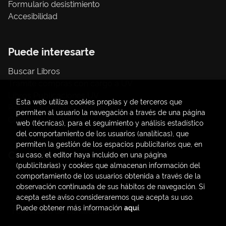
Formulario desistimiento
Accesibilidad
Puede interesarte
Buscar Libros
Trámite compras con cargo a UV
Libros Publicaciones UV
Esta web utiliza cookies propias y de terceros que
Papelería / material oficina
permiten al usuario la navegación a través de una página
Consumo Sostenible
web (técnicas), para el seguimiento y análisis estadístico
del comportamiento de los usuarios (analíticas), que
permiten la gestión de los espacios publicitarios que, en
Contacto
su caso, el editor haya incluido en una página
(publicitarias) y cookies que almacenan información del
C/ Amadeo de Saboya, 4
comportamiento de los usuarios obtenida a través de la
(+34) 963828968
observación continuada de sus hábitos de navegación. Si
acepta este aviso consideraremos que acepta su uso.
latendauv@fundacio.es
Puede obtener más información
aquí
.
Formulario de contacto