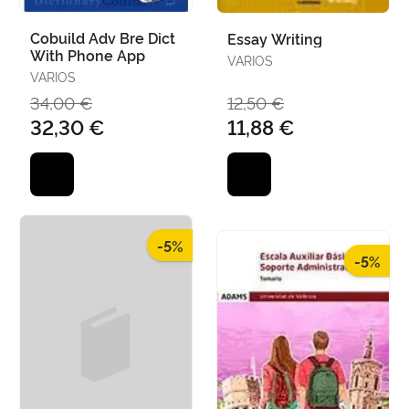
Cobuild Adv Bre Dict
Essay Writing
With Phone App
VARIOS
VARIOS
34,00 €
12,50 €
32,30 €
11,88 €
-5%
-5%