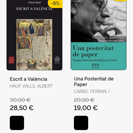
-5%
Una Posteritat de
Escrit a València
Paper
HAUF VALLS, ALBERT
CARBO, FERRAN /
FURIO, ANTONI,
30,00 €
20,00 €
GRIMANTOS
28,50 €
19,00 €