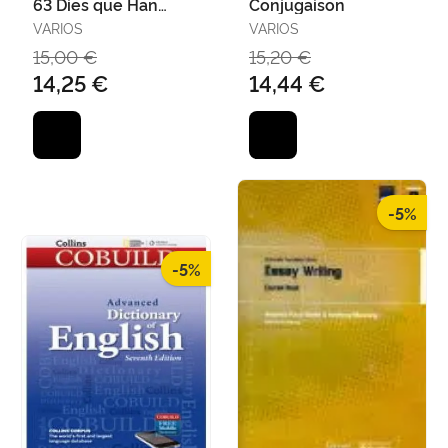
63 Dies que Han
Conjugaison
Canviat la Nostra
VARIOS
VARIOS
Realitat
15,00 €
15,20 €
14,25 €
14,44 €
-5%
-5%