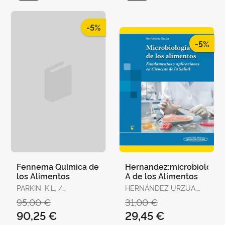
-5%
-5%
Fennema Química de
Hernandez:microbiolog?
los Alimentos
A de los Alimentos
PARKIN, K.L. /
HERNÁNDEZ URZÚA,
DAMODARAN, S.
MIGUEL ÁNGEL
95,00 €
31,00 €
90,25 €
29,45 €