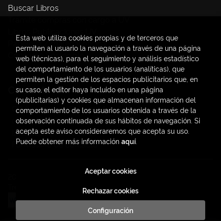
Buscar Libros
Trámite compras con cargo a UV
Libros Publicaciones UV
Esta web utiliza cookies propias y de terceros que
Papelería / material oficina
permiten al usuario la navegación a través de una página
Consumo Sostenible
web (técnicas), para el seguimiento y análisis estadístico
del comportamiento de los usuarios (analíticas), que
permiten la gestión de los espacios publicitarios que, en
Contacto
su caso, el editor haya incluido en una página
(publicitarias) y cookies que almacenan información del
C/ Amadeo de Saboya, 4
comportamiento de los usuarios obtenida a través de la
(+34) 963828968
observación continuada de sus hábitos de navegación. Si
acepta este aviso consideraremos que acepta su uso.
latendauv@fundacio.es
Puede obtener más información
aquí
.
Formulario de contacto
Aceptar cookies
2026 ©
LaTendaUV
. Todos los Derechos Reservados |
Trevenque Group
Rechazar cookies
Configuración